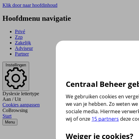
Klik door naar hoofdinhoud
Hoofdmenu navigatie
Privé
Zzp
Zakelijk
Adviseur
Partner
Instellingen
Centraal Beheer geb
Dyslexie lettertype
We gebruiken cookies en vergel
Aan
/
Uit
we van je hebben. Zo weten we 
Cookies aanpassen
CoBrowsing
sociale media. Hiermee verwer
Start
wij of onze
15 partners
deze coo
Menu
Weiger je cookies?