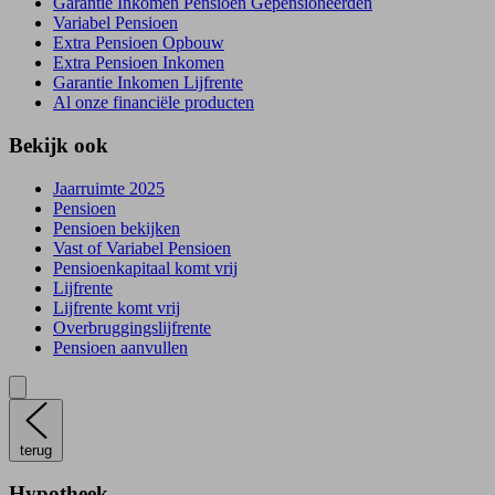
Garantie Inkomen Pensioen Gepensioneerden
Variabel Pensioen
Extra Pensioen Opbouw
Extra Pensioen Inkomen
Garantie Inkomen Lijfrente
Al onze financiële producten
Bekijk ook
Jaarruimte 2025
Pensioen
Pensioen bekijken
Vast of Variabel Pensioen
Pensioenkapitaal komt vrij
Lijfrente
Lijfrente komt vrij
Overbruggingslijfrente
Pensioen aanvullen
terug
Hypotheek