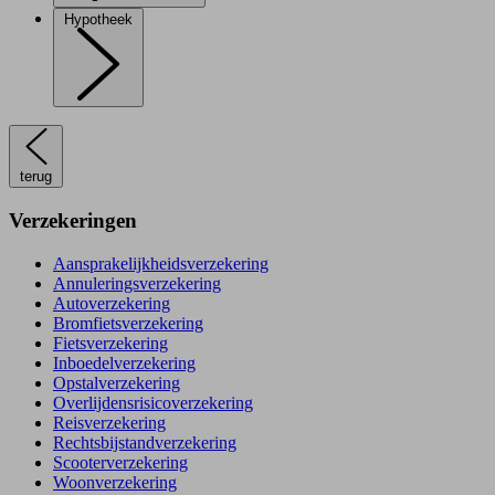
Hypotheek
terug
Verzekeringen
Aansprakelijkheidsverzekering
Annuleringsverzekering
Autoverzekering
Bromfietsverzekering
Fietsverzekering
Inboedelverzekering
Opstalverzekering
Overlijdensrisicoverzekering
Reisverzekering
Rechtsbijstandverzekering
Scooterverzekering
Woonverzekering