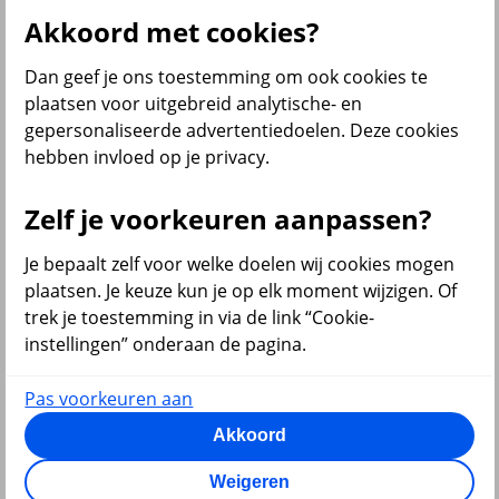
Akkoord met cookies?
Dan geef je ons toestemming om ook cookies te
terug
plaatsen voor uitgebreid analytische- en
gepersonaliseerde advertentiedoelen. Deze cookies
Beleggen
hebben invloed op je privacy.
Beleggingsrekening
Extra Pensioen Opbouw
Zelf je voorkeuren aanpassen?
Al onze financiële producten
Bekijk ook
Je bepaalt zelf voor welke doelen wij cookies mogen
plaatsen. Je keuze kun je op elk moment wijzigen. Of
Beleggen
trek je toestemming in via de link “Cookie-
Starten met beleggen
instellingen” onderaan de pagina.
Beleggen voor beginners
Pensioen beleggen
Beleggen voor mijn kind
Pas voorkeuren aan
Doelbeleggen
Periodiek beleggen
Akkoord
Rendement berekenen
Beleggen in beleggingsfondsen
Weigeren
Beleggingsfonds update