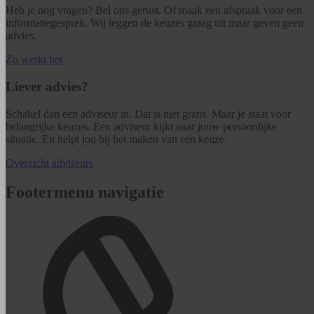
Heb je nog vragen? Bel ons gerust. Of maak een afspraak voor een
informatiegesprek. Wij leggen de keuzes graag uit maar geven geen
advies.
Zo werkt het
Liever advies?
Schakel dan een adviseur in. Dat is niet gratis. Maar je staat voor
belangrijke keuzes. Een adviseur kijkt naar jouw persoonlijke
situatie. En helpt jou bij het maken van een keuze.
Overzicht adviseurs
Footermenu navigatie