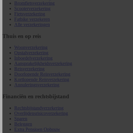
Bromfietsverzekering
Scooterverzekering
Fietsverzekering
Fatbike verzekeren
Alle verzekeringen
Thuis en op reis
Woonverzekering
Opstal­verzekering
Inboedel­verzekering
Aansprakelijkheids­verzekering
Reisverzekering
Doorlopende Reisverzekering
Kortlopende Reisverzekering
Annuleringsverzekering
Financiën en rechtsbijstand
Rechtsbijstand­verzekering
Overlijdensrisico­verzekering
Sparen
Beleggen
Extra Pensioen Opbouw