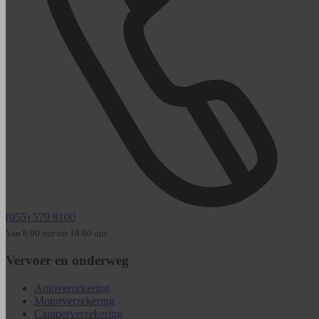
(055) 579 8100
Van 8.00 uur tot 18.00 uur
Vervoer en onderweg
Autoverzekering
Motorverzekering
Camperverzekering