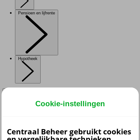
Pensioen en lijfrente
Hypotheek
Cookie-instellingen
terug
Verzekeringen
Aansprakelijkheidsverzekering
Centraal Beheer gebruikt cookies
Annuleringsverzekering
en vergelijkbare technieken.
Autoverzekering