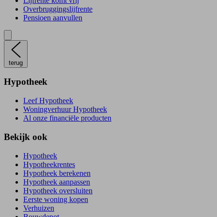
Lijfrente komt vrij
Overbruggingslijfrente
Pensioen aanvullen
terug
Hypotheek
Leef Hypotheek
Woningverhuur Hypotheek
Al onze financiële producten
Bekijk ook
Hypotheek
Hypotheekrentes
Hypotheek berekenen
Hypotheek aanpassen
Hypotheek oversluiten
Eerste woning kopen
Verhuizen
Bouwdepot