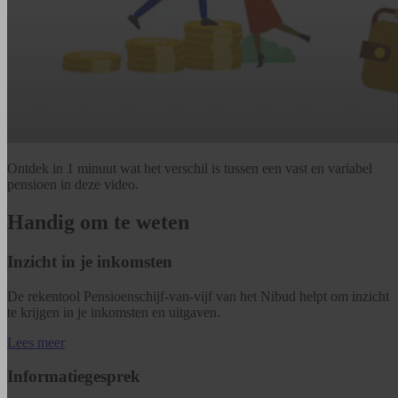
Ontdek in 1 minuut wat het verschil is tussen een vast en variabel
pensioen in deze video.
Handig om te weten
Inzicht in je inkomsten
De rekentool Pensioenschijf-van-vijf van het Nibud helpt om inzicht
te krijgen in je inkomsten en uitgaven.
Lees meer
Informatiegesprek