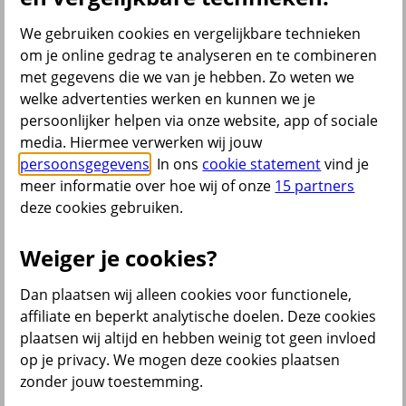
Bromfietsverzekering
Fietsverzekering
We gebruiken cookies en vergelijkbare technieken
Inboedelverzekering
om je online gedrag te analyseren en te combineren
Opstalverzekering
met gegevens die we van je hebben. Zo weten we
Overlijdensrisicoverzekering
Reisverzekering
welke advertenties werken en kunnen we je
Rechtsbijstandverzekering
persoonlijker helpen via onze website, app of sociale
Scooterverzekering
media. Hiermee verwerken wij jouw
Woonverzekering
Alle verzekeringen
persoonsgegevens
. In ons
cookie statement
vind je
meer informatie over hoe wij of onze
15 partners
Bekijk ook
deze cookies gebruiken.
All Risk Autoverzekering
Car insurance Netherlands
Weiger je cookies?
Groene kaart auto
Kentekencheck
Dan plaatsen wij alleen cookies voor functionele,
WA Autoverzekering
WA+ Beperkt Casco Autoverzekering
affiliate en beperkt analytische doelen. Deze cookies
Bakfiets verzekeren
plaatsen wij altijd en hebben weinig tot geen invloed
Collectiviteitskorting
op je privacy. We mogen deze cookies plaatsen
Schade melden
Wijzigen uitvaartverzekering
zonder jouw toestemming.
Verzekering aanpassen