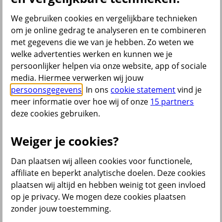
Inboedelverzekering
Opstalverzekering
We gebruiken cookies en vergelijkbare technieken
Overlijdensrisicoverzekering
om je online gedrag te analyseren en te combineren
Reisverzekering
met gegevens die we van je hebben. Zo weten we
Rechtsbijstandverzekering
Scooterverzekering
welke advertenties werken en kunnen we je
Woonverzekering
persoonlijker helpen via onze website, app of sociale
Alle verzekeringen
media. Hiermee verwerken wij jouw
Bekijk ook
persoonsgegevens
. In ons
cookie statement
vind je
meer informatie over hoe wij of onze
15 partners
All Risk Autoverzekering
deze cookies gebruiken.
Car insurance Netherlands
Groene kaart auto
Kentekencheck
Weiger je cookies?
WA Autoverzekering
WA+ Beperkt Casco Autoverzekering
Dan plaatsen wij alleen cookies voor functionele,
Bakfiets verzekeren
Collectiviteitskorting
affiliate en beperkt analytische doelen. Deze cookies
Schade melden
plaatsen wij altijd en hebben weinig tot geen invloed
Wijzigen uitvaartverzekering
op je privacy. We mogen deze cookies plaatsen
Verzekering aanpassen
zonder jouw toestemming.