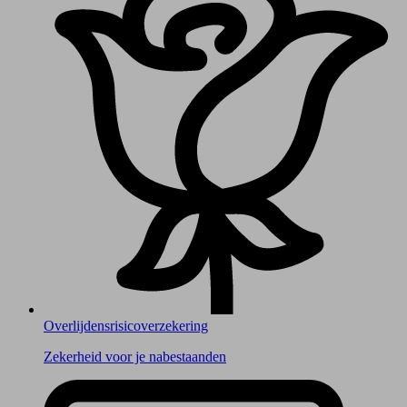
Overlijdens­risico­verzekering
Zekerheid voor je nabestaanden