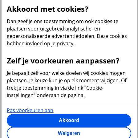
Akkoord met cookies?
terug
Dan geef je ons toestemming om ook cookies te
Beleggen
plaatsen voor uitgebreid analytische- en
gepersonaliseerde advertentiedoelen. Deze cookies
Beleggingsrekening
hebben invloed op je privacy.
Extra Pensioen Opbouw
Al onze financiële producten
Zelf je voorkeuren aanpassen?
Bekijk ook
Je bepaalt zelf voor welke doelen wij cookies mogen
Beleggen
Starten met beleggen
plaatsen. Je keuze kun je op elk moment wijzigen. Of
Beleggen voor beginners
trek je toestemming in via de link “Cookie-
Pensioen beleggen
instellingen” onderaan de pagina.
Beleggen voor mijn kind
Doelbeleggen
Periodiek beleggen
Pas voorkeuren aan
Rendement berekenen
Beleggen in beleggingsfondsen
Akkoord
Beleggingsfonds update
Verantwoord beleggen
Weigeren
Beleggen met onze app