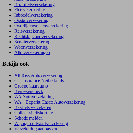
Bromfietsverzekering
Fietsverzekering
Inboedelverzekering
Opstalverzekering
Overlijdensrisicoverzekering
Reisverzekering
Rechtsbijstandverzekering
Scooterverzekering
Woonverzekering
Alle verzekeringen
Bekijk ook
All Risk Autoverzekering
Car insurance Netherlands
Groene kaart auto
Kentekencheck
WA Autoverzekering
WA+ Beperkt Casco Autoverzekering
Bakfiets verzekeren
Collectiviteitskorting
Schade melden
Wijzigen uitvaartverzekering
Verzekering aanpassen