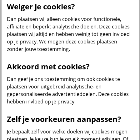
Weiger je cookies?
Dan plaatsen wij alleen cookies voor functionele,
Menu
affiliate en beperkt analytische doelen. Deze cookies
Klantenservice
Producten
Situaties
plaatsen wij altijd en hebben weinig tot geen invloed
op je privacy. We mogen deze cookies plaatsen
terug
zonder jouw toestemming.
Producten
Akkoord met cookies?
Verzekeringen
Dan geef je ons toestemming om ook cookies te
plaatsen voor uitgebreid analytische- en
gepersonaliseerde advertentiedoelen. Deze cookies
hebben invloed op je privacy.
Beleggen
Zelf je voorkeuren aanpassen?
Je bepaalt zelf voor welke doelen wij cookies mogen
Sparen
plaatsen. Je keuze kun je op elk moment wijzigen. Of