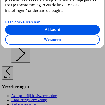
trek je toestemming in via de link “Cookie-
instellingen” onderaan de pagina.
Pensioen en lijfrente
Pas voorkeuren aan
Akkoord
Weigeren
Hypotheek
terug
Verzekeringen
Aansprakelijkheidsverzekering
Annuleringsverzekering
Autoverzekering