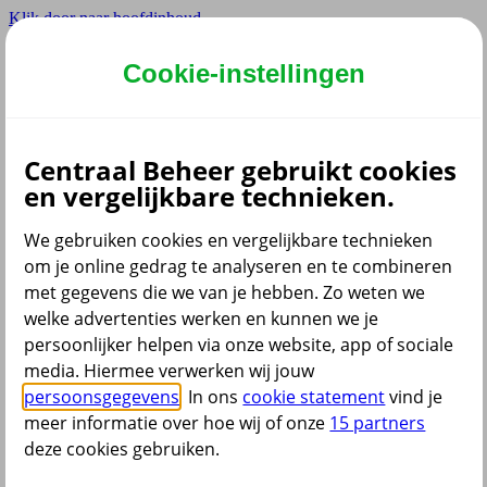
Klik door naar hoofdinhoud
Hoofdmenu navigatie
Cookie-instellingen
Privé
Zzp
Zakelijk
Centraal Beheer gebruikt cookies
Adviseur
en vergelijkbare technieken.
Partner
Instellingen
We gebruiken cookies en vergelijkbare technieken
om je online gedrag te analyseren en te combineren
met gegevens die we van je hebben. Zo weten we
welke advertenties werken en kunnen we je
Dyslexie lettertype
persoonlijker helpen via onze website, app of sociale
Aan
/
Uit
Cookies aanpassen
media. Hiermee verwerken wij jouw
CoBrowsing
persoonsgegevens
. In ons
cookie statement
vind je
Start
meer informatie over hoe wij of onze
15 partners
deze cookies gebruiken.