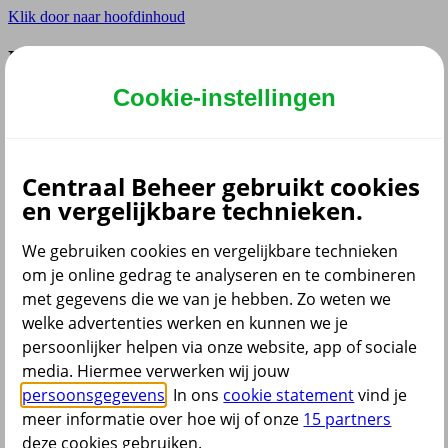
Klik door naar hoofdinhoud
Hoofdmenu navigatie
Cookie-instellingen
Privé
Zzp
Zakelijk
Adviseur
Partner
Centraal Beheer gebruikt cookies
en vergelijkbare technieken.
Instellingen
We gebruiken cookies en vergelijkbare technieken
om je online gedrag te analyseren en te combineren
met gegevens die we van je hebben. Zo weten we
Dyslexie lettertype
Aan
/
Uit
welke advertenties werken en kunnen we je
Cookies aanpassen
persoonlijker helpen via onze website, app of sociale
CoBrowsing
media. Hiermee verwerken wij jouw
Start
persoonsgegevens
. In ons
cookie statement
vind je
meer informatie over hoe wij of onze
15 partners
deze cookies gebruiken.