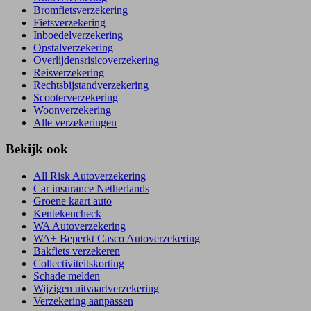
Bromfietsverzekering
Fietsverzekering
Inboedelverzekering
Opstalverzekering
Overlijdensrisicoverzekering
Reisverzekering
Rechtsbijstandverzekering
Scooterverzekering
Woonverzekering
Alle verzekeringen
Bekijk ook
All Risk Autoverzekering
Car insurance Netherlands
Groene kaart auto
Kentekencheck
WA Autoverzekering
WA+ Beperkt Casco Autoverzekering
Bakfiets verzekeren
Collectiviteitskorting
Schade melden
Wijzigen uitvaartverzekering
Verzekering aanpassen