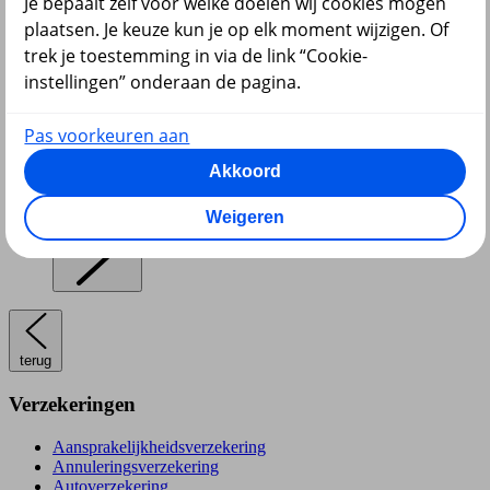
Je bepaalt zelf voor welke doelen wij cookies mogen
plaatsen. Je keuze kun je op elk moment wijzigen. Of
Pensioen en lijfrente
trek je toestemming in via de link “Cookie-
instellingen” onderaan de pagina.
Pas voorkeuren aan
Akkoord
Hypotheek
Weigeren
terug
Verzekeringen
Aansprakelijkheidsverzekering
Annuleringsverzekering
Autoverzekering