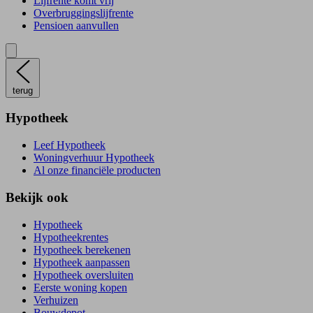
Lijfrente komt vrij
Overbruggingslijfrente
Pensioen aanvullen
terug
Hypotheek
Leef Hypotheek
Woningverhuur Hypotheek
Al onze financiële producten
Bekijk ook
Hypotheek
Hypotheekrentes
Hypotheek berekenen
Hypotheek aanpassen
Hypotheek oversluiten
Eerste woning kopen
Verhuizen
Bouwdepot