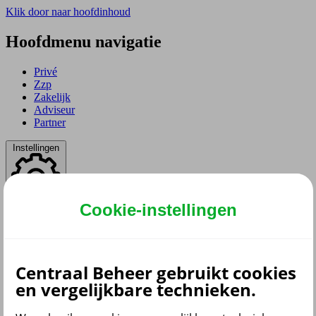
Klik door naar hoofdinhoud
Hoofdmenu navigatie
Privé
Zzp
Zakelijk
Adviseur
Partner
Instellingen
Cookie-instellingen
Dyslexie lettertype
Aan
/
Uit
Cookies aanpassen
CoBrowsing
Start
Centraal Beheer gebruikt cookies
en vergelijkbare technieken.