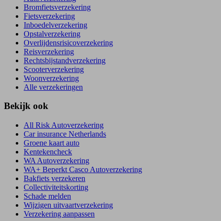
Bromfietsverzekering
Fietsverzekering
Inboedelverzekering
Opstalverzekering
Overlijdensrisicoverzekering
Reisverzekering
Rechtsbijstandverzekering
Scooterverzekering
Woonverzekering
Alle verzekeringen
Bekijk ook
All Risk Autoverzekering
Car insurance Netherlands
Groene kaart auto
Kentekencheck
WA Autoverzekering
WA+ Beperkt Casco Autoverzekering
Bakfiets verzekeren
Collectiviteitskorting
Schade melden
Wijzigen uitvaartverzekering
Verzekering aanpassen