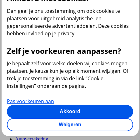
Dan geef je ons toestemming om ook cookies te
Pensioen en lijfrente
plaatsen voor uitgebreid analytische- en
gepersonaliseerde advertentiedoelen. Deze cookies
hebben invloed op je privacy.
Zelf je voorkeuren aanpassen?
Hypotheek
Je bepaalt zelf voor welke doelen wij cookies mogen
plaatsen. Je keuze kun je op elk moment wijzigen. Of
trek je toestemming in via de link “Cookie-
instellingen” onderaan de pagina.
Pas voorkeuren aan
terug
Akkoord
Verzekeringen
Weigeren
Aansprakelijkheidsverzekering
Annuleringsverzekering
Autoverzekering