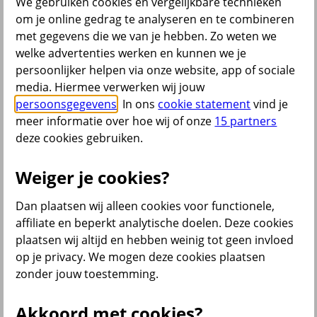
We gebruiken cookies en vergelijkbare technieken
om je online gedrag te analyseren en te combineren
met gegevens die we van je hebben. Zo weten we
Menu
welke advertenties werken en kunnen we je
Klantenservice
Producten
Situaties
persoonlijker helpen via onze website, app of sociale
media. Hiermee verwerken wij jouw
persoonsgegevens
. In ons
cookie statement
vind je
terug
meer informatie over hoe wij of onze
15 partners
Producten
deze cookies gebruiken.
Verzekeringen
Weiger je cookies?
Dan plaatsen wij alleen cookies voor functionele,
affiliate en beperkt analytische doelen. Deze cookies
plaatsen wij altijd en hebben weinig tot geen invloed
Beleggen
op je privacy. We mogen deze cookies plaatsen
zonder jouw toestemming.
Sparen
Akkoord met cookies?