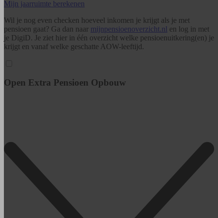
Mijn jaarruimte berekenen
Wil je nog even checken hoeveel inkomen je krijgt als je met
pensioen gaat? Ga dan naar
mijnpensioenoverzicht.nl
en log in met
je DigiD. Je ziet hier in één overzicht welke pensioenuitkering(en) je
krijgt en vanaf welke geschatte AOW-leeftijd.
Open Extra Pensioen Opbouw