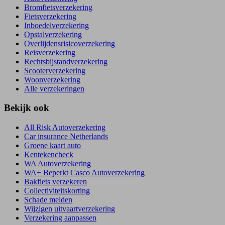
Bromfietsverzekering
Fietsverzekering
Inboedelverzekering
Opstalverzekering
Overlijdensrisicoverzekering
Reisverzekering
Rechtsbijstandverzekering
Scooterverzekering
Woonverzekering
Alle verzekeringen
Bekijk ook
All Risk Autoverzekering
Car insurance Netherlands
Groene kaart auto
Kentekencheck
WA Autoverzekering
WA+ Beperkt Casco Autoverzekering
Bakfiets verzekeren
Collectiviteitskorting
Schade melden
Wijzigen uitvaartverzekering
Verzekering aanpassen