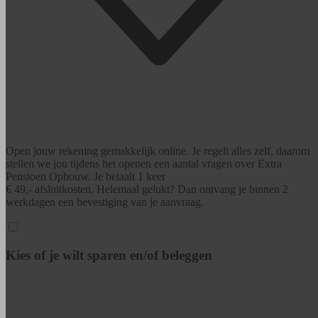
Open jouw rekening gemakkelijk online. Je regelt alles zelf, daarom
stellen we jou tijdens het openen een aantal vragen over Extra
Pensioen Opbouw. Je betaalt 1 keer
€ 49,- afsluitkosten. Helemaal gelukt? Dan ontvang je binnen 2
werkdagen een bevestiging van je aanvraag.
Kies of je wilt sparen en/of beleggen