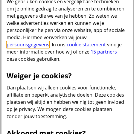
We gebruiken cookies en vergelijkbare technieken
om je online gedrag te analyseren en te combineren
met gegevens die we van je hebben. Zo weten we
Menu
welke advertenties werken en kunnen we je
Klantenservice
Producten
Situaties
persoonlijker helpen via onze website, app of sociale
media. Hiermee verwerken wij jouw
persoonsgegevens
. In ons
cookie statement
vind je
terug
meer informatie over hoe wij of onze
15 partners
Producten
deze cookies gebruiken.
Verzekeringen
Weiger je cookies?
Dan plaatsen wij alleen cookies voor functionele,
affiliate en beperkt analytische doelen. Deze cookies
plaatsen wij altijd en hebben weinig tot geen invloed
Beleggen
op je privacy. We mogen deze cookies plaatsen
zonder jouw toestemming.
Sparen
Akkoord met cookies?