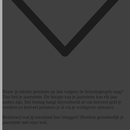
Bouw je minder pensioen op dan volgens de belastingregels mag?
Dan heb je jaarruimte. De hoogte van je jaarruimte kan elk jaar
anders zijn. Het bedrag hangt bijvoorbeeld af van hoeveel geld je
verdient en hoeveel pensioen je al via je werkgever opbouwt.
Benieuwd wat jij maximaal kan inleggen? Bereken gemakkelijk je
jaarruimte met onze tool.