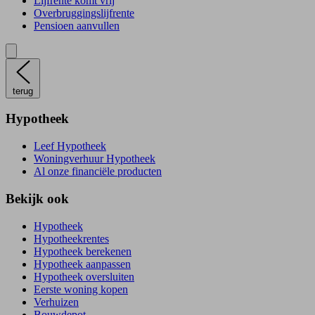
Lijfrente komt vrij
Overbruggingslijfrente
Pensioen aanvullen
terug
Hypotheek
Leef Hypotheek
Woningverhuur Hypotheek
Al onze financiële producten
Bekijk ook
Hypotheek
Hypotheekrentes
Hypotheek berekenen
Hypotheek aanpassen
Hypotheek oversluiten
Eerste woning kopen
Verhuizen
Bouwdepot