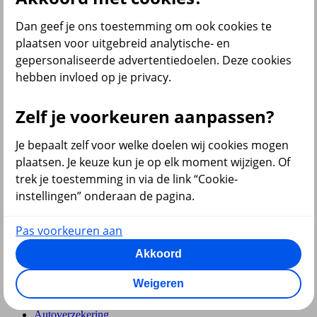
Dan geef je ons toestemming om ook cookies te
Pensioen en lijfrente
plaatsen voor uitgebreid analytische- en
gepersonaliseerde advertentiedoelen. Deze cookies
hebben invloed op je privacy.
Zelf je voorkeuren aanpassen?
Hypotheek
Je bepaalt zelf voor welke doelen wij cookies mogen
plaatsen. Je keuze kun je op elk moment wijzigen. Of
trek je toestemming in via de link “Cookie-
instellingen” onderaan de pagina.
Pas voorkeuren aan
terug
Akkoord
Verzekeringen
Weigeren
Aansprakelijkheidsverzekering
Annuleringsverzekering
Autoverzekering