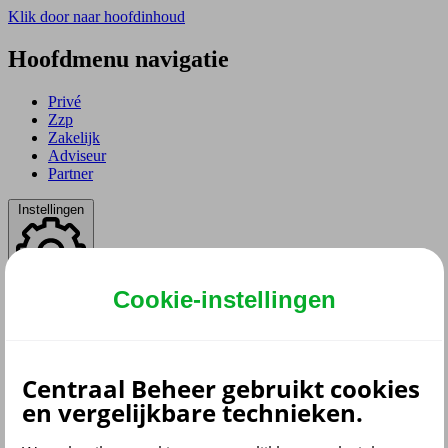
Klik door naar hoofdinhoud
Hoofdmenu navigatie
Privé
Zzp
Zakelijk
Adviseur
Partner
Instellingen
Cookie-instellingen
Dyslexie lettertype
Aan
/
Uit
Cookies aanpassen
CoBrowsing
Start
Centraal Beheer gebruikt cookies
en vergelijkbare technieken.