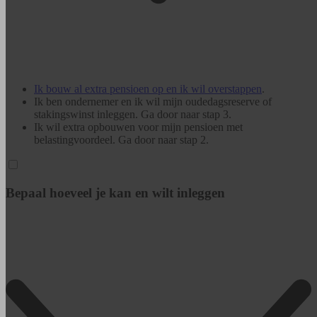
Ik bouw al extra pensioen op en ik wil overstappen
.
Ik ben ondernemer en ik wil mijn oudedagsreserve of
stakingswinst inleggen. Ga door naar stap 3.
Ik wil extra opbouwen voor mijn pensioen met
belastingvoordeel. Ga door naar stap 2.
Bepaal hoeveel je kan en wilt inleggen