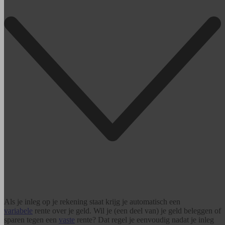
Als je inleg op je rekening staat krijg je automatisch een
variabele
rente over je geld. Wil je (een deel van) je geld beleggen of
sparen tegen een
vaste
rente? Dat regel je eenvoudig nadat je inleg