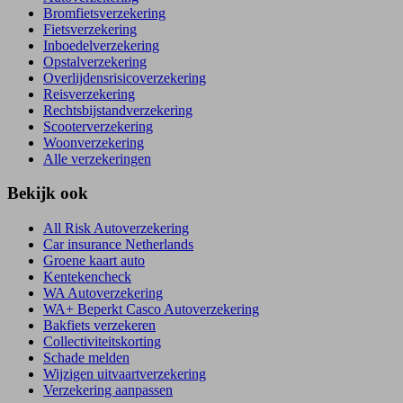
Bromfietsverzekering
Fietsverzekering
Inboedelverzekering
Opstalverzekering
Overlijdensrisicoverzekering
Reisverzekering
Rechtsbijstandverzekering
Scooterverzekering
Woonverzekering
Alle verzekeringen
Bekijk ook
All Risk Autoverzekering
Car insurance Netherlands
Groene kaart auto
Kentekencheck
WA Autoverzekering
WA+ Beperkt Casco Autoverzekering
Bakfiets verzekeren
Collectiviteitskorting
Schade melden
Wijzigen uitvaartverzekering
Verzekering aanpassen