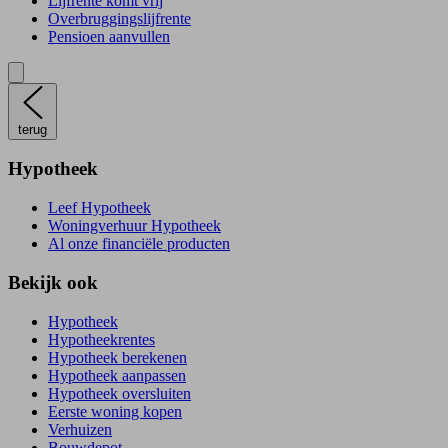
Lijfrente komt vrij
Overbruggingslijfrente
Pensioen aanvullen
terug
Hypotheek
Leef Hypotheek
Woningverhuur Hypotheek
Al onze financiële producten
Bekijk ook
Hypotheek
Hypotheekrentes
Hypotheek berekenen
Hypotheek aanpassen
Hypotheek oversluiten
Eerste woning kopen
Verhuizen
Bouwdepot