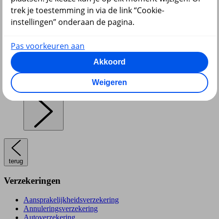
trek je toestemming in via de link “Cookie-
instellingen” onderaan de pagina.
Pensioen en lijfrente
Pas voorkeuren aan
Akkoord
Weigeren
Hypotheek
terug
Verzekeringen
Aansprakelijkheidsverzekering
Annuleringsverzekering
Autoverzekering