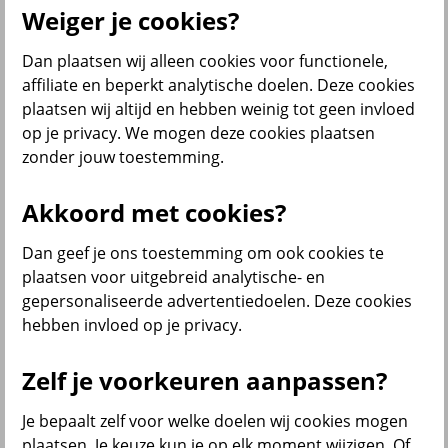
Weiger je cookies?
Dan plaatsen wij alleen cookies voor functionele,
Menu
affiliate en beperkt analytische doelen. Deze cookies
Klantenservice
Producten
Situaties
plaatsen wij altijd en hebben weinig tot geen invloed
op je privacy. We mogen deze cookies plaatsen
terug
zonder jouw toestemming.
Producten
Akkoord met cookies?
Verzekeringen
Dan geef je ons toestemming om ook cookies te
plaatsen voor uitgebreid analytische- en
gepersonaliseerde advertentiedoelen. Deze cookies
hebben invloed op je privacy.
Beleggen
Zelf je voorkeuren aanpassen?
Je bepaalt zelf voor welke doelen wij cookies mogen
Sparen
plaatsen. Je keuze kun je op elk moment wijzigen. Of