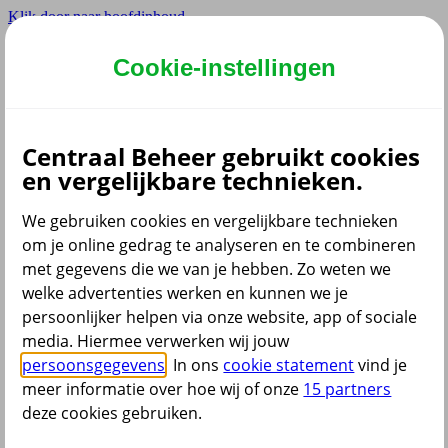
Klik door naar hoofdinhoud
Hoofdmenu navigatie
Cookie-instellingen
Privé
Zzp
Zakelijk
Centraal Beheer gebruikt cookies
Adviseur
en vergelijkbare technieken.
Partner
Instellingen
We gebruiken cookies en vergelijkbare technieken
om je online gedrag te analyseren en te combineren
met gegevens die we van je hebben. Zo weten we
welke advertenties werken en kunnen we je
Dyslexie lettertype
persoonlijker helpen via onze website, app of sociale
Aan
/
Uit
Cookies aanpassen
media. Hiermee verwerken wij jouw
CoBrowsing
persoonsgegevens
. In ons
cookie statement
vind je
Start
meer informatie over hoe wij of onze
15 partners
deze cookies gebruiken.