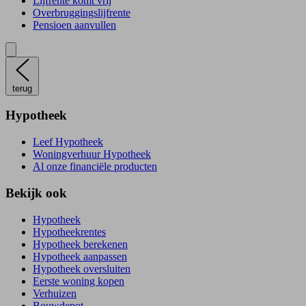
Lijfrente komt vrij
Overbruggingslijfrente
Pensioen aanvullen
terug
Hypotheek
Leef Hypotheek
Woningverhuur Hypotheek
Al onze financiële producten
Bekijk ook
Hypotheek
Hypotheekrentes
Hypotheek berekenen
Hypotheek aanpassen
Hypotheek oversluiten
Eerste woning kopen
Verhuizen
Bouwdepot