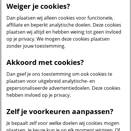
Weiger je cookies?
Dan plaatsen wij alleen cookies voor functionele,
Menu
affiliate en beperkt analytische doelen. Deze cookies
Klantenservice
Producten
Situaties
plaatsen wij altijd en hebben weinig tot geen invloed
op je privacy. We mogen deze cookies plaatsen
terug
zonder jouw toestemming.
Producten
Akkoord met cookies?
Verzekeringen
Dan geef je ons toestemming om ook cookies te
plaatsen voor uitgebreid analytische- en
gepersonaliseerde advertentiedoelen. Deze cookies
hebben invloed op je privacy.
Beleggen
Zelf je voorkeuren aanpassen?
Je bepaalt zelf voor welke doelen wij cookies mogen
Sparen
plaatsen. Je keuze kun je op elk moment wijzigen. Of