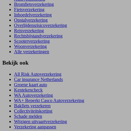
Bromfietsverzekering
Fietsverzekering
Inboedelverzekering
Opstalverzekering
Overlijdensrisicoverzekering
Reisverzekering
Rechtsbijstandverzekering
Scooterverzekering
Woonverzekering
Alle verzekeringen
Bekijk ook
All Risk Autoverzekering
Car insurance Netherlands
Groene kaart auto
Kentekencheck
WA Autoverzekering
WA+ Beperkt Casco Autoverzekering
Bakfiets verzekeren
Collectiviteitskorting
Schade melden
Wijzigen uitvaartverzekering
Verzekering aanpassen