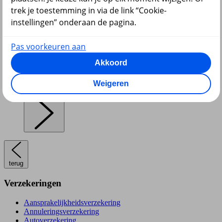
trek je toestemming in via de link “Cookie-
instellingen” onderaan de pagina.
Pensioen en lijfrente
Pas voorkeuren aan
Akkoord
Weigeren
Hypotheek
terug
Verzekeringen
Aansprakelijkheidsverzekering
Annuleringsverzekering
Autoverzekering