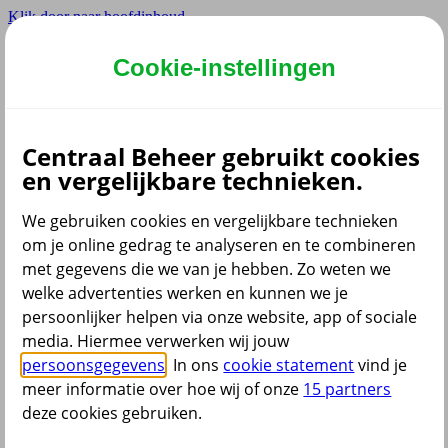
Klik door naar hoofdinhoud
Hoofdmenu navigatie
Cookie-instellingen
Privé
Zzp
Zakelijk
Centraal Beheer gebruikt cookies
Adviseur
en vergelijkbare technieken.
Partner
Instellingen
We gebruiken cookies en vergelijkbare technieken
om je online gedrag te analyseren en te combineren
met gegevens die we van je hebben. Zo weten we
welke advertenties werken en kunnen we je
Dyslexie lettertype
persoonlijker helpen via onze website, app of sociale
Aan
/
Uit
Cookies aanpassen
media. Hiermee verwerken wij jouw
CoBrowsing
persoonsgegevens
. In ons
cookie statement
vind je
Start
meer informatie over hoe wij of onze
15 partners
deze cookies gebruiken.