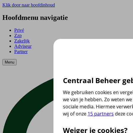
Klik door naar hoofdinhoud
Hoofdmenu navigatie
Privé
Zzp
Zakelijk
Adviseur
Partner
Menu
Centraal Beheer geb
We gebruiken cookies en vergel
we van je hebben. Zo weten we 
sociale media. Hiermee verwer
wij of onze
15 partners
deze coo
Weiger je cookies?