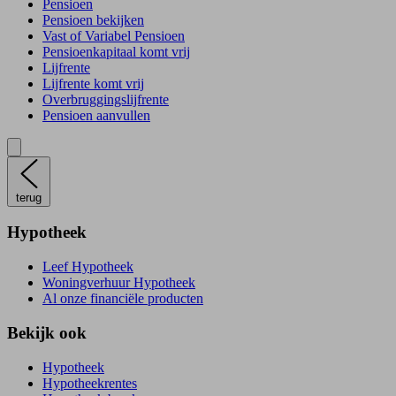
Pensioen
Pensioen bekijken
Vast of Variabel Pensioen
Pensioenkapitaal komt vrij
Lijfrente
Lijfrente komt vrij
Overbruggingslijfrente
Pensioen aanvullen
terug
Hypotheek
Leef Hypotheek
Woningverhuur Hypotheek
Al onze financiële producten
Bekijk ook
Hypotheek
Hypotheekrentes