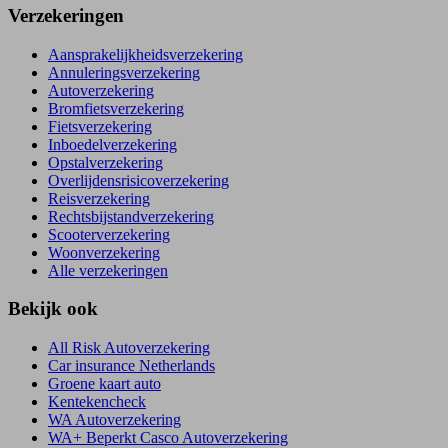
Verzekeringen
Aansprakelijkheidsverzekering
Annuleringsverzekering
Autoverzekering
Bromfietsverzekering
Fietsverzekering
Inboedelverzekering
Opstalverzekering
Overlijdensrisicoverzekering
Reisverzekering
Rechtsbijstandverzekering
Scooterverzekering
Woonverzekering
Alle verzekeringen
Bekijk ook
All Risk Autoverzekering
Car insurance Netherlands
Groene kaart auto
Kentekencheck
WA Autoverzekering
WA+ Beperkt Casco Autoverzekering