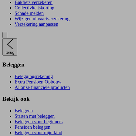
Bakfiets verzekeren
Collectiviteitskorting
Schade melden
Wijzigen uitvaartverzekering
Verzekering aanpassen
terug
Beleggen
Beleggingsrekening
Extra Pensioen Opbouw
Al onze financiële producten
Bekijk ook
Beleggen
Starten met beleggen
Beleggen voor beginners
Pensioen beleggen
Beleggen voor mijn kind