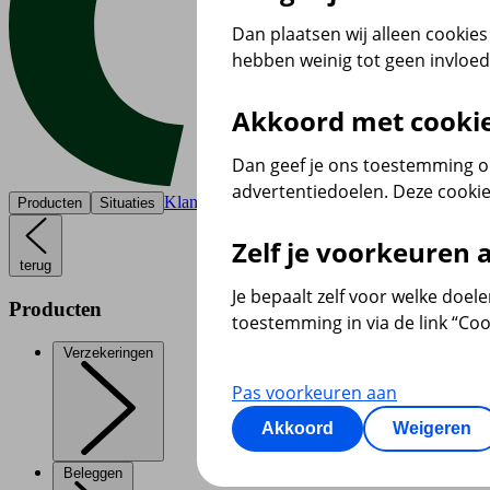
Dan plaatsen wij alleen cookies 
hebben weinig tot geen invloe
Akkoord met cooki
Dan geef je ons toestemming om
advertentiedoelen. Deze cookie
Klantenservice
Producten
Situaties
Zelf je voorkeuren
terug
Je bepaalt zelf voor welke doel
Producten
toestemming in via de link “Coo
Verzekeringen
Pas voorkeuren aan
Akkoord
Weigeren
Beleggen