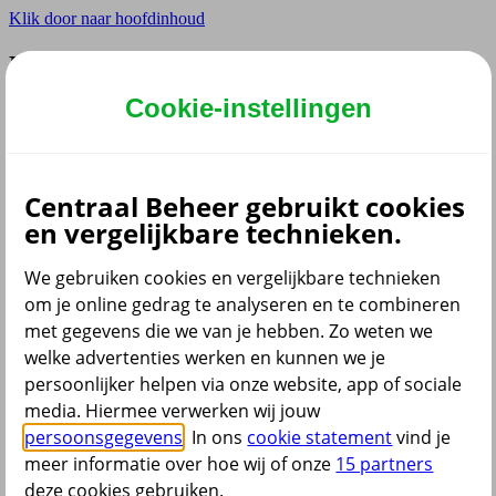
Klik door naar hoofdinhoud
Hoofdmenu navigatie
Cookie-instellingen
Privé
Zzp
Zakelijk
Adviseur
Partner
Centraal Beheer gebruikt cookies
en vergelijkbare technieken.
Instellingen
We gebruiken cookies en vergelijkbare technieken
om je online gedrag te analyseren en te combineren
met gegevens die we van je hebben. Zo weten we
Dyslexie lettertype
Aan
/
Uit
welke advertenties werken en kunnen we je
Cookies aanpassen
persoonlijker helpen via onze website, app of sociale
CoBrowsing
media. Hiermee verwerken wij jouw
Start
persoonsgegevens
. In ons
cookie statement
vind je
meer informatie over hoe wij of onze
15 partners
deze cookies gebruiken.