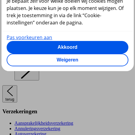
Je bepaalt zelf voor welke doelen wij cookies mogen
plaatsen. Je keuze kun je op elk moment wijzigen. Of
Pensioen en lijfrente
trek je toestemming in via de link “Cookie-
instellingen” onderaan de pagina.
Pas voorkeuren aan
Akkoord
Hypotheek
Weigeren
terug
Verzekeringen
Aansprakelijkheidsverzekering
Annuleringsverzekering
Autoverzekering