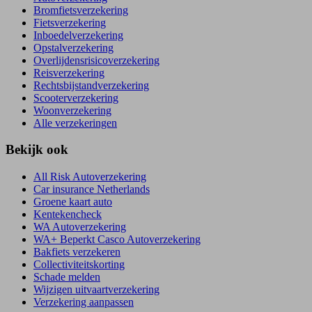
Bromfietsverzekering
Fietsverzekering
Inboedelverzekering
Opstalverzekering
Overlijdensrisicoverzekering
Reisverzekering
Rechtsbijstandverzekering
Scooterverzekering
Woonverzekering
Alle verzekeringen
Bekijk ook
All Risk Autoverzekering
Car insurance Netherlands
Groene kaart auto
Kentekencheck
WA Autoverzekering
WA+ Beperkt Casco Autoverzekering
Bakfiets verzekeren
Collectiviteitskorting
Schade melden
Wijzigen uitvaartverzekering
Verzekering aanpassen