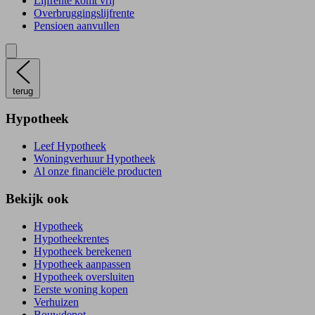
Lijfrente komt vrij
Overbruggingslijfrente
Pensioen aanvullen
terug
Hypotheek
Leef Hypotheek
Woningverhuur Hypotheek
Al onze financiële producten
Bekijk ook
Hypotheek
Hypotheekrentes
Hypotheek berekenen
Hypotheek aanpassen
Hypotheek oversluiten
Eerste woning kopen
Verhuizen
Bouwdepot