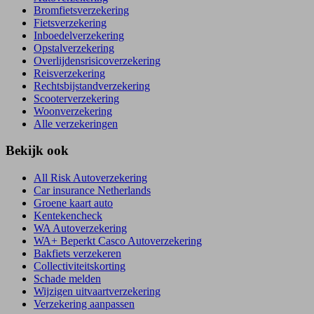
Bromfietsverzekering
Fietsverzekering
Inboedelverzekering
Opstalverzekering
Overlijdensrisicoverzekering
Reisverzekering
Rechtsbijstandverzekering
Scooterverzekering
Woonverzekering
Alle verzekeringen
Bekijk ook
All Risk Autoverzekering
Car insurance Netherlands
Groene kaart auto
Kentekencheck
WA Autoverzekering
WA+ Beperkt Casco Autoverzekering
Bakfiets verzekeren
Collectiviteitskorting
Schade melden
Wijzigen uitvaartverzekering
Verzekering aanpassen