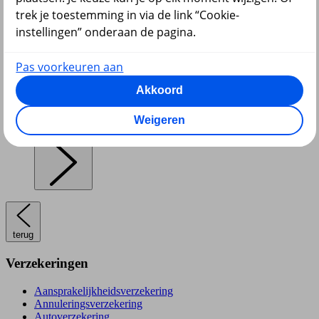
trek je toestemming in via de link “Cookie-
instellingen” onderaan de pagina.
Pensioen en lijfrente
Pas voorkeuren aan
Akkoord
Weigeren
Hypotheek
terug
Verzekeringen
Aansprakelijkheidsverzekering
Annuleringsverzekering
Autoverzekering