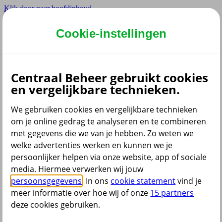
Klik door naar hoofdinhoud
Hoofdmenu navigatie
Cookie-instellingen
Privé
Zzp
Zakelijk
Centraal Beheer gebruikt cookies
Adviseur
en vergelijkbare technieken.
Partner
Instellingen
We gebruiken cookies en vergelijkbare technieken
om je online gedrag te analyseren en te combineren
met gegevens die we van je hebben. Zo weten we
welke advertenties werken en kunnen we je
Dyslexie lettertype
persoonlijker helpen via onze website, app of sociale
Aan
/
Uit
Cookies aanpassen
media. Hiermee verwerken wij jouw
CoBrowsing
persoonsgegevens
. In ons
cookie statement
vind je
Start
meer informatie over hoe wij of onze
15 partners
deze cookies gebruiken.