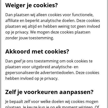
Weiger je cookies?
Dan plaatsen wij alleen cookies voor functionele,
Menu
affiliate en beperkt analytische doelen. Deze cookies
Klantenservice
Producten
Situaties
plaatsen wij altijd en hebben weinig tot geen invloed
op je privacy. We mogen deze cookies plaatsen
terug
zonder jouw toestemming.
Producten
Akkoord met cookies?
Verzekeringen
Dan geef je ons toestemming om ook cookies te
plaatsen voor uitgebreid analytische- en
gepersonaliseerde advertentiedoelen. Deze cookies
hebben invloed op je privacy.
Beleggen
Zelf je voorkeuren aanpassen?
Je bepaalt zelf voor welke doelen wij cookies mogen
Sparen
plaatsen. Je keuze kun je op elk moment wijzigen. Of