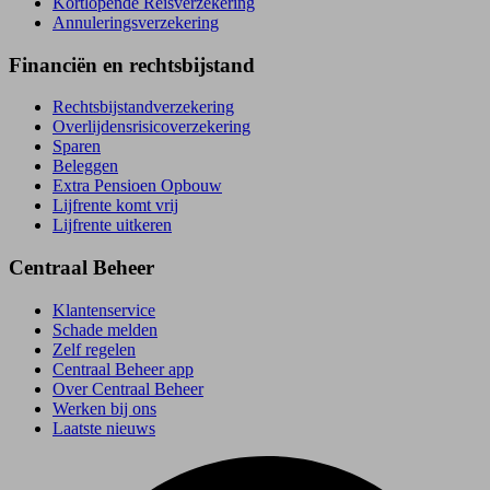
Kortlopende Reisverzekering
Annuleringsverzekering
Financiën en rechtsbijstand
Rechtsbijstand­verzekering
Overlijdensrisico­verzekering
Sparen
Beleggen
Extra Pensioen Opbouw
Lijfrente komt vrij
Lijfrente uitkeren
Centraal Beheer
Klantenservice
Schade melden
Zelf regelen
Centraal Beheer app
Over Centraal Beheer
Werken bij ons
Laatste nieuws