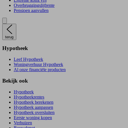
Lijfrente komt vrij
Overbruggingslijfrente
Pensioen aanvullen
terug
Hypotheek
Leef Hypotheek
Woningverhuur Hypotheek
Al onze financiële producten
Bekijk ook
Hypotheek
Hypotheekrentes
Hypotheek berekenen
Hypotheek aanpassen
Hypotheek oversluiten
Eerste woning kopen
Verhuizen
Bouwdepot