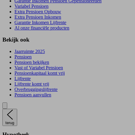
Garantie Inkomen Pensioen Gepensioneerden
Variabel Pensioen
Extra Pensioen Opbouw
Extra Pensioen Inkomen
Garantie Inkomen Lijfrente
Al onze financiële producten
Bekijk ook
Jaarruimte 2025
Pensioen
Pensioen bekijken
Vast of Variabel Pensioen
Pensioenkapitaal komt vrij
Lijfrente
Lijfrente komt vrij
Overbruggingslijfrente
Pensioen aanvullen
terug
Hypotheek