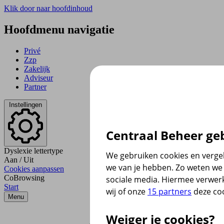
Klik door naar hoofdinhoud
Hoofdmenu navigatie
Privé
Zzp
Zakelijk
Adviseur
Partner
Instellingen
Centraal Beheer geb
Dyslexie lettertype
We gebruiken cookies en vergel
Aan
/
Uit
we van je hebben. Zo weten we 
Cookies aanpassen
CoBrowsing
sociale media. Hiermee verwer
Start
wij of onze
15 partners
deze coo
Menu
Weiger je cookies?