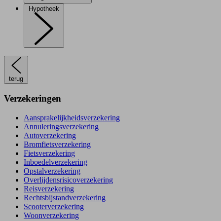
Hypotheek
terug
Verzekeringen
Aansprakelijkheidsverzekering
Annuleringsverzekering
Autoverzekering
Bromfietsverzekering
Fietsverzekering
Inboedelverzekering
Opstalverzekering
Overlijdensrisicoverzekering
Reisverzekering
Rechtsbijstandverzekering
Scooterverzekering
Woonverzekering