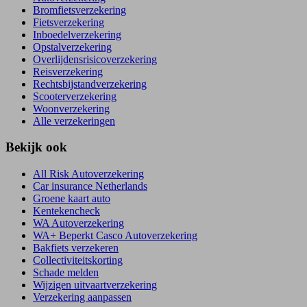
Bromfietsverzekering
Fietsverzekering
Inboedelverzekering
Opstalverzekering
Overlijdensrisicoverzekering
Reisverzekering
Rechtsbijstandverzekering
Scooterverzekering
Woonverzekering
Alle verzekeringen
Bekijk ook
All Risk Autoverzekering
Car insurance Netherlands
Groene kaart auto
Kentekencheck
WA Autoverzekering
WA+ Beperkt Casco Autoverzekering
Bakfiets verzekeren
Collectiviteitskorting
Schade melden
Wijzigen uitvaartverzekering
Verzekering aanpassen