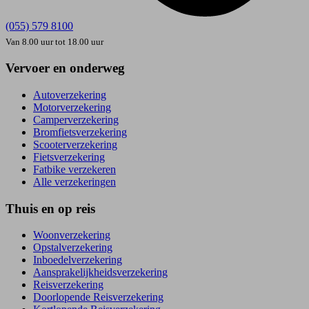
(055) 579 8100
Van 8.00 uur tot 18.00 uur
Vervoer en onderweg
Autoverzekering
Motorverzekering
Camperverzekering
Bromfietsverzekering
Scooterverzekering
Fietsverzekering
Fatbike verzekeren
Alle verzekeringen
Thuis en op reis
Woonverzekering
Opstal­verzekering
Inboedel­verzekering
Aansprakelijkheids­verzekering
Reisverzekering
Doorlopende Reisverzekering