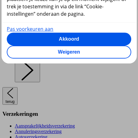
trek je toestemming in via de link “Cookie-
instellingen” onderaan de pagina.
Pensioen en lijfrente
Pas voorkeuren aan
Akkoord
Weigeren
Hypotheek
terug
Verzekeringen
Aansprakelijkheidsverzekering
Annuleringsverzekering
Autoverzekering