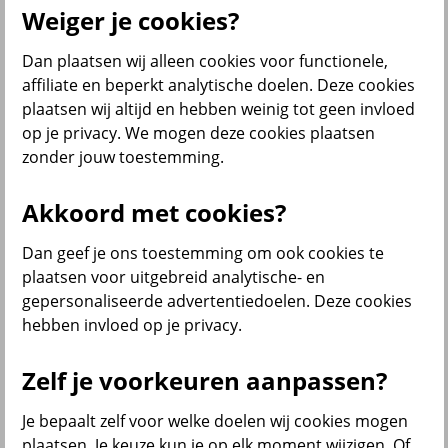
Weiger je cookies?
Dan plaatsen wij alleen cookies voor functionele,
Menu
affiliate en beperkt analytische doelen. Deze cookies
Klantenservice
Producten
Situaties
plaatsen wij altijd en hebben weinig tot geen invloed
op je privacy. We mogen deze cookies plaatsen
terug
zonder jouw toestemming.
Producten
Akkoord met cookies?
Verzekeringen
Dan geef je ons toestemming om ook cookies te
plaatsen voor uitgebreid analytische- en
gepersonaliseerde advertentiedoelen. Deze cookies
hebben invloed op je privacy.
Beleggen
Zelf je voorkeuren aanpassen?
Je bepaalt zelf voor welke doelen wij cookies mogen
Sparen
plaatsen. Je keuze kun je op elk moment wijzigen. Of