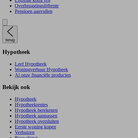
Lijfrente komt vrij
Overbruggingslijfrente
Pensioen aanvullen
terug
Hypotheek
Leef Hypotheek
Woningverhuur Hypotheek
Al onze financiële producten
Bekijk ook
Hypotheek
Hypotheekrentes
Hypotheek berekenen
Hypotheek aanpassen
Hypotheek oversluiten
Eerste woning kopen
Verhuizen
Bouwdepot