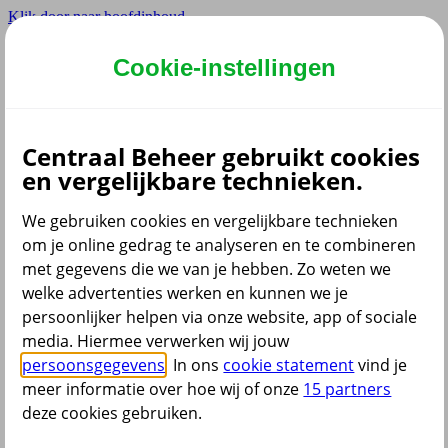
Klik door naar hoofdinhoud
Hoofdmenu navigatie
Cookie-instellingen
Privé
Zzp
Zakelijk
Centraal Beheer gebruikt cookies
Adviseur
en vergelijkbare technieken.
Partner
Instellingen
We gebruiken cookies en vergelijkbare technieken
om je online gedrag te analyseren en te combineren
met gegevens die we van je hebben. Zo weten we
welke advertenties werken en kunnen we je
Dyslexie lettertype
persoonlijker helpen via onze website, app of sociale
Aan
/
Uit
Cookies aanpassen
media. Hiermee verwerken wij jouw
CoBrowsing
persoonsgegevens
. In ons
cookie statement
vind je
Start
meer informatie over hoe wij of onze
15 partners
deze cookies gebruiken.