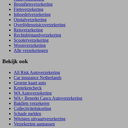
Bromfietsverzekering
Fietsverzekering
Inboedelverzekering
Opstalverzekering
Overlijdensrisicoverzekering
Reisverzekering
Rechtsbijstandverzekering
Scooterverzekering
Woonverzekering
Alle verzekeringen
Bekijk ook
All Risk Autoverzekering
Car insurance Netherlands
Groene kaart auto
Kentekencheck
WA Autoverzekering
WA+ Beperkt Casco Autoverzekering
Bakfiets verzekeren
Collectiviteitskorting
Schade melden
Wijzigen uitvaartverzekering
Verzekering aanpassen