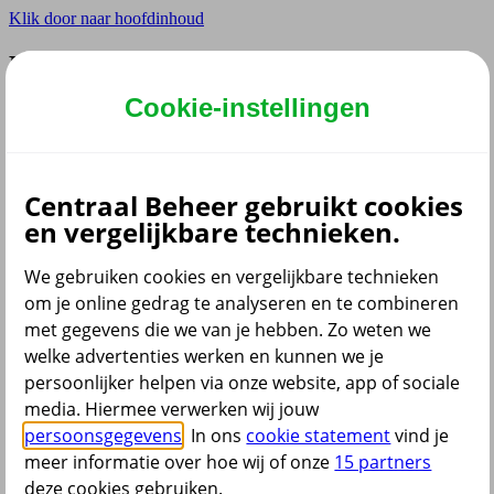
Klik door naar hoofdinhoud
Hoofdmenu navigatie
Cookie-instellingen
Privé
Zzp
Zakelijk
Adviseur
Partner
Centraal Beheer gebruikt cookies
en vergelijkbare technieken.
Instellingen
We gebruiken cookies en vergelijkbare technieken
om je online gedrag te analyseren en te combineren
met gegevens die we van je hebben. Zo weten we
Dyslexie lettertype
Aan
/
Uit
welke advertenties werken en kunnen we je
Cookies aanpassen
persoonlijker helpen via onze website, app of sociale
CoBrowsing
media. Hiermee verwerken wij jouw
Start
persoonsgegevens
. In ons
cookie statement
vind je
meer informatie over hoe wij of onze
15 partners
deze cookies gebruiken.