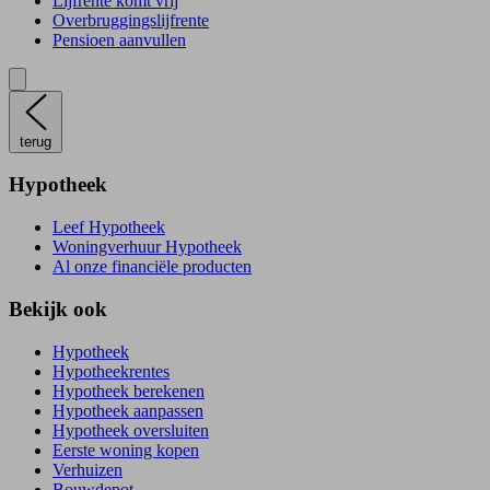
Lijfrente komt vrij
Overbruggingslijfrente
Pensioen aanvullen
terug
Hypotheek
Leef Hypotheek
Woningverhuur Hypotheek
Al onze financiële producten
Bekijk ook
Hypotheek
Hypotheekrentes
Hypotheek berekenen
Hypotheek aanpassen
Hypotheek oversluiten
Eerste woning kopen
Verhuizen
Bouwdepot