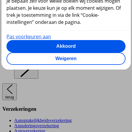
Je bepaalt zelf voor welke doelen wij cookies mogen
plaatsen. Je keuze kun je op elk moment wijzigen. Of
Pensioen en lijfrente
trek je toestemming in via de link “Cookie-
instellingen” onderaan de pagina.
Pas voorkeuren aan
Akkoord
Hypotheek
Weigeren
terug
Verzekeringen
Aansprakelijkheidsverzekering
Annuleringsverzekering
Autoverzekering