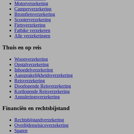
Motorverzekering
Camperverzekering
Bromfietsverzekering
Scooterverzekering
Fietsverzekering
Fatbike verzekeren
Alle verzekeringen
Thuis en op reis
Woonverzekering
Opstal­verzekering
Inboedel­verzekering
Aansprakelijkheids­verzekering
Reisverzekering
Doorlopende Reisverzekering
Kortlopende Reisverzekering
Annuleringsverzekering
Financiën en rechtsbijstand
Rechtsbijstand­verzekering
Overlijdensrisico­verzekering
Sparen