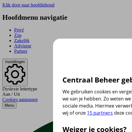
Klik door naar hoofdinhoud
Hoofdmenu navigatie
Privé
Zzp
Zakelijk
Adviseur
Partner
Instellingen
Centraal Beheer geb
Dyslexie lettertype
We gebruiken cookies en vergel
Aan
/
Uit
we van je hebben. Zo weten we 
Cookies aanpassen
sociale media. Hiermee verwer
Menu
wij of onze
15 partners
deze coo
Weiger je cookies?