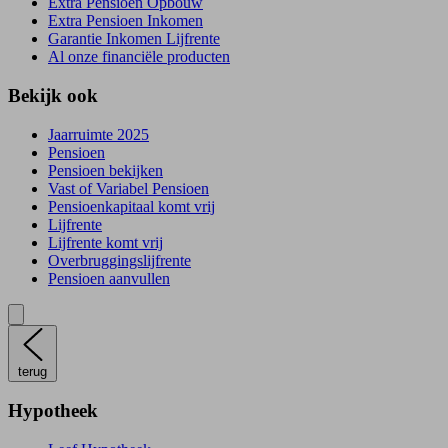
Extra Pensioen Opbouw
Extra Pensioen Inkomen
Garantie Inkomen Lijfrente
Al onze financiële producten
Bekijk ook
Jaarruimte 2025
Pensioen
Pensioen bekijken
Vast of Variabel Pensioen
Pensioenkapitaal komt vrij
Lijfrente
Lijfrente komt vrij
Overbruggingslijfrente
Pensioen aanvullen
terug
Hypotheek