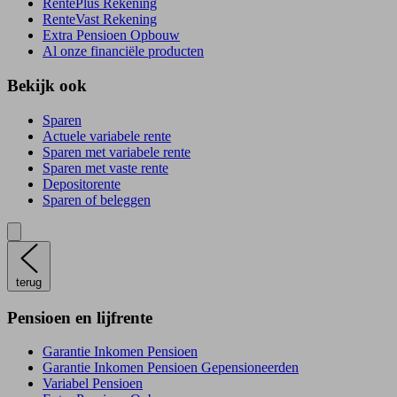
RentePlús Rekening
RenteVast Rekening
Extra Pensioen Opbouw
Al onze financiële producten
Bekijk ook
Sparen
Actuele variabele rente
Sparen met variabele rente
Sparen met vaste rente
Depositorente
Sparen of beleggen
terug
Pensioen en lijfrente
Garantie Inkomen Pensioen
Garantie Inkomen Pensioen Gepensioneerden
Variabel Pensioen