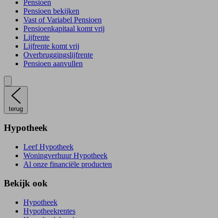
Pensioen
Pensioen bekijken
Vast of Variabel Pensioen
Pensioenkapitaal komt vrij
Lijfrente
Lijfrente komt vrij
Overbruggingslijfrente
Pensioen aanvullen
terug
Hypotheek
Leef Hypotheek
Woningverhuur Hypotheek
Al onze financiële producten
Bekijk ook
Hypotheek
Hypotheekrentes