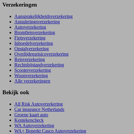
Verzekeringen
Aansprakelijkheidsverzekering
Annuleringsverzekering
Autoverzekering
Bromfietsverzekering
Fietsverzekering
Inboedelverzekering
Opstalverzekering
Overlijdensrisicoverzekering
Reisverzekering
Rechtsbijstandverzekering
Scooterverzekering
Woonverzekering
Alle verzekeringen
Bekijk ook
All Risk Autoverzekering
Car insurance Netherlands
Groene kaart auto
Kentekencheck
WA Autoverzekering
WA+ Beperkt Casco Autoverzekering