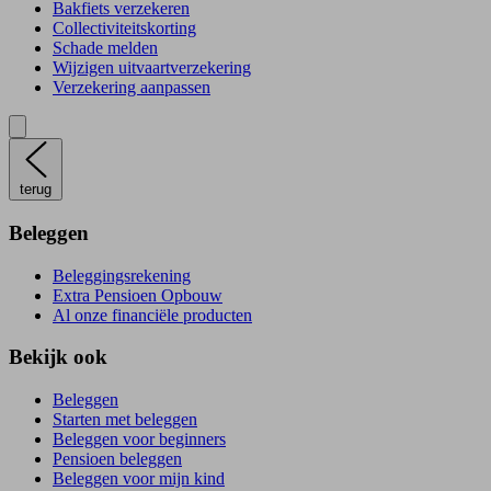
Bakfiets verzekeren
Collectiviteitskorting
Schade melden
Wijzigen uitvaartverzekering
Verzekering aanpassen
terug
Beleggen
Beleggingsrekening
Extra Pensioen Opbouw
Al onze financiële producten
Bekijk ook
Beleggen
Starten met beleggen
Beleggen voor beginners
Pensioen beleggen
Beleggen voor mijn kind