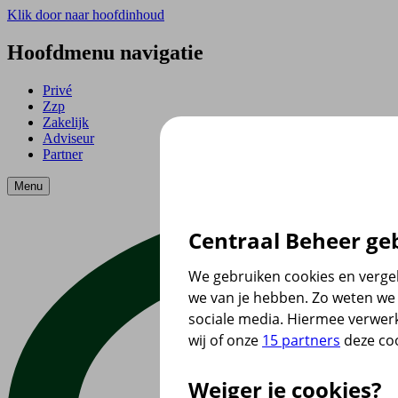
Klik door naar hoofdinhoud
Hoofdmenu navigatie
Privé
Zzp
Zakelijk
Adviseur
Partner
Menu
Centraal Beheer geb
We gebruiken cookies en vergel
we van je hebben. Zo weten we 
sociale media. Hiermee verwer
wij of onze
15 partners
deze coo
Weiger je cookies?