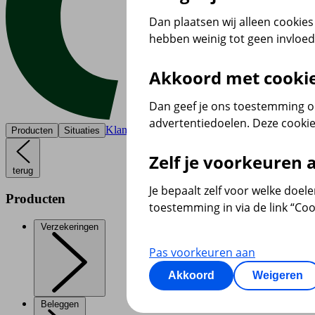
Dan plaatsen wij alleen cookies 
hebben weinig tot geen invloe
Akkoord met cooki
Dan geef je ons toestemming om
advertentiedoelen. Deze cookie
Klantenservice
Producten
Situaties
Zelf je voorkeuren
terug
Je bepaalt zelf voor welke doel
Producten
toestemming in via de link “Coo
Verzekeringen
Pas voorkeuren aan
Akkoord
Weigeren
Beleggen