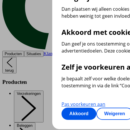
Dan plaatsen wij alleen cookies 
hebben weinig tot geen invloe
Akkoord met cooki
Dan geef je ons toestemming om
advertentiedoelen. Deze cookie
Klantenservice
Producten
Situaties
Zelf je voorkeuren
terug
Je bepaalt zelf voor welke doel
Producten
toestemming in via de link “Coo
Verzekeringen
Pas voorkeuren aan
Akkoord
Weigeren
Beleggen