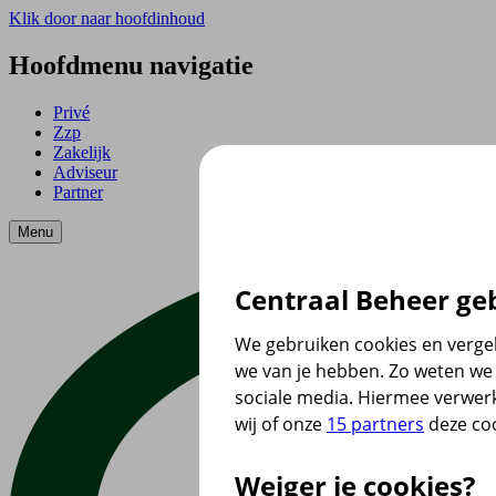
Klik door naar hoofdinhoud
Hoofdmenu navigatie
Privé
Zzp
Zakelijk
Adviseur
Partner
Menu
Centraal Beheer geb
We gebruiken cookies en vergel
we van je hebben. Zo weten we 
sociale media. Hiermee verwer
wij of onze
15 partners
deze coo
Weiger je cookies?