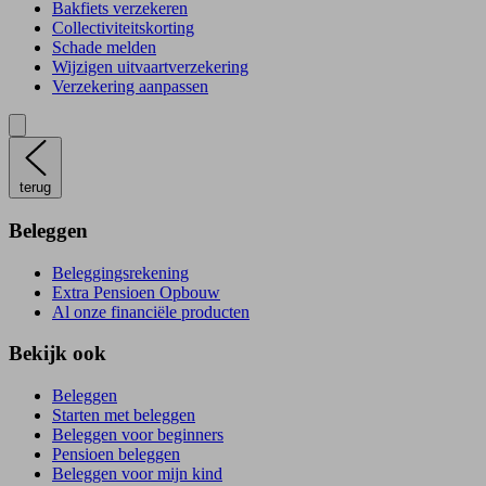
Bakfiets verzekeren
Collectiviteitskorting
Schade melden
Wijzigen uitvaartverzekering
Verzekering aanpassen
terug
Beleggen
Beleggingsrekening
Extra Pensioen Opbouw
Al onze financiële producten
Bekijk ook
Beleggen
Starten met beleggen
Beleggen voor beginners
Pensioen beleggen
Beleggen voor mijn kind