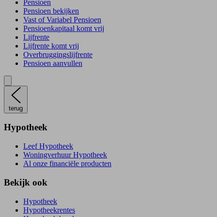
Pensioen
Pensioen bekijken
Vast of Variabel Pensioen
Pensioenkapitaal komt vrij
Lijfrente
Lijfrente komt vrij
Overbruggingslijfrente
Pensioen aanvullen
terug
Hypotheek
Leef Hypotheek
Woningverhuur Hypotheek
Al onze financiële producten
Bekijk ook
Hypotheek
Hypotheekrentes