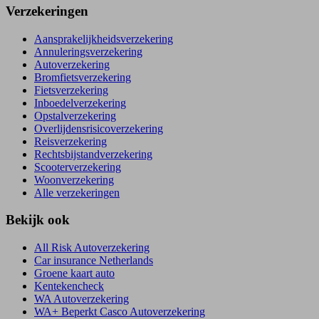
Verzekeringen
Aansprakelijkheidsverzekering
Annuleringsverzekering
Autoverzekering
Bromfietsverzekering
Fietsverzekering
Inboedelverzekering
Opstalverzekering
Overlijdensrisicoverzekering
Reisverzekering
Rechtsbijstandverzekering
Scooterverzekering
Woonverzekering
Alle verzekeringen
Bekijk ook
All Risk Autoverzekering
Car insurance Netherlands
Groene kaart auto
Kentekencheck
WA Autoverzekering
WA+ Beperkt Casco Autoverzekering