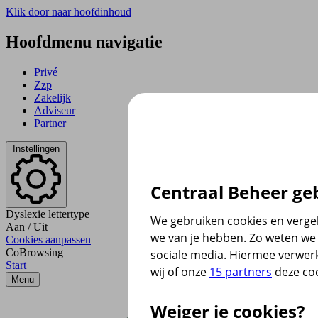
Klik door naar hoofdinhoud
Hoofdmenu navigatie
Privé
Zzp
Zakelijk
Adviseur
Partner
Instellingen
Centraal Beheer geb
Dyslexie lettertype
We gebruiken cookies en vergel
Aan
/
Uit
we van je hebben. Zo weten we 
Cookies aanpassen
CoBrowsing
sociale media. Hiermee verwer
Start
wij of onze
15 partners
deze coo
Menu
Weiger je cookies?