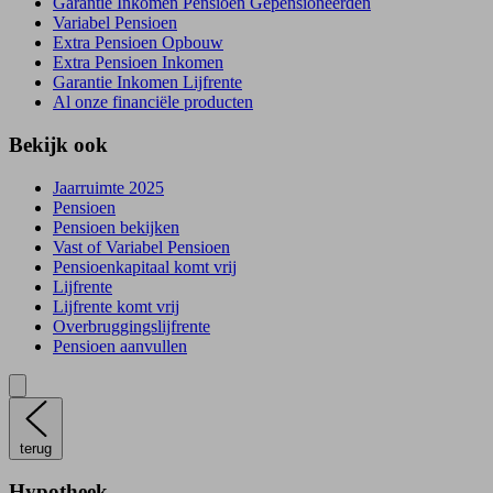
Garantie Inkomen Pensioen Gepensioneerden
Variabel Pensioen
Extra Pensioen Opbouw
Extra Pensioen Inkomen
Garantie Inkomen Lijfrente
Al onze financiële producten
Bekijk ook
Jaarruimte 2025
Pensioen
Pensioen bekijken
Vast of Variabel Pensioen
Pensioenkapitaal komt vrij
Lijfrente
Lijfrente komt vrij
Overbruggingslijfrente
Pensioen aanvullen
terug
Hypotheek