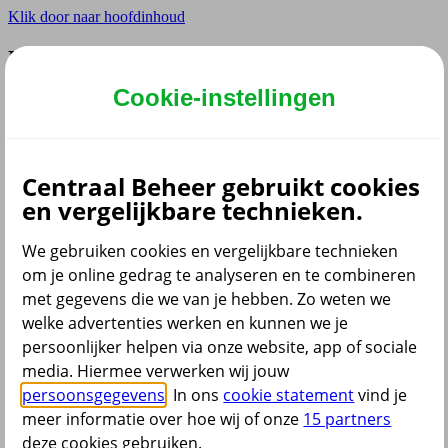
Klik door naar hoofdinhoud
Hoofdmenu navigatie
Cookie-instellingen
Privé
Zzp
Zakelijk
Adviseur
Partner
Centraal Beheer gebruikt cookies
en vergelijkbare technieken.
Instellingen
We gebruiken cookies en vergelijkbare technieken
om je online gedrag te analyseren en te combineren
met gegevens die we van je hebben. Zo weten we
Dyslexie lettertype
Aan
/
Uit
welke advertenties werken en kunnen we je
Cookies aanpassen
persoonlijker helpen via onze website, app of sociale
media. Hiermee verwerken wij jouw
persoonsgegevens
. In ons
cookie statement
vind je
meer informatie over hoe wij of onze
15 partners
deze cookies gebruiken.