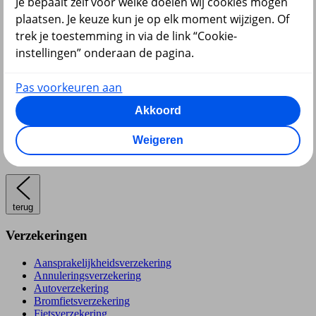
Je bepaalt zelf voor welke doelen wij cookies mogen
Pensioen en lijfrente
plaatsen. Je keuze kun je op elk moment wijzigen. Of
trek je toestemming in via de link “Cookie-
instellingen” onderaan de pagina.
Pas voorkeuren aan
Hypotheek
Akkoord
Weigeren
terug
Verzekeringen
Aansprakelijkheidsverzekering
Annuleringsverzekering
Autoverzekering
Bromfietsverzekering
Fietsverzekering