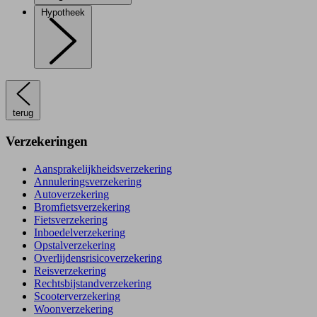
Hypotheek
terug
Verzekeringen
Aansprakelijkheidsverzekering
Annuleringsverzekering
Autoverzekering
Bromfietsverzekering
Fietsverzekering
Inboedelverzekering
Opstalverzekering
Overlijdensrisicoverzekering
Reisverzekering
Rechtsbijstandverzekering
Scooterverzekering
Woonverzekering