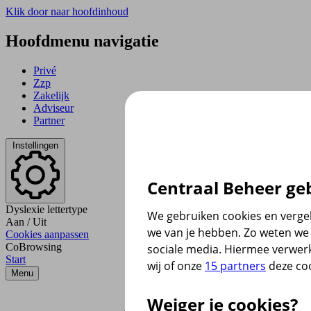
Klik door naar hoofdinhoud
Hoofdmenu navigatie
Privé
Zzp
Zakelijk
Adviseur
Partner
Instellingen
Centraal Beheer geb
Dyslexie lettertype
We gebruiken cookies en vergel
Aan
/
Uit
we van je hebben. Zo weten we 
Cookies aanpassen
CoBrowsing
sociale media. Hiermee verwer
Start
wij of onze
15 partners
deze coo
Menu
Weiger je cookies?