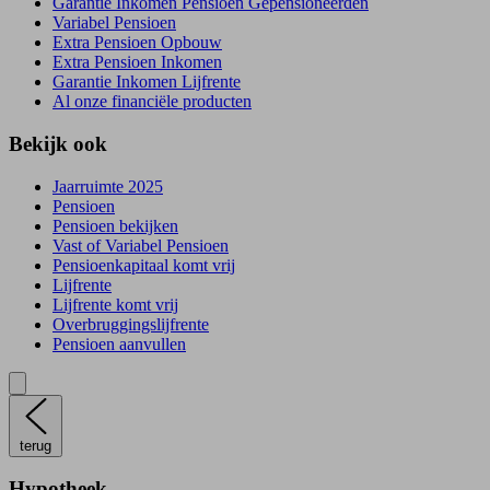
Garantie Inkomen Pensioen Gepensioneerden
Variabel Pensioen
Extra Pensioen Opbouw
Extra Pensioen Inkomen
Garantie Inkomen Lijfrente
Al onze financiële producten
Bekijk ook
Jaarruimte 2025
Pensioen
Pensioen bekijken
Vast of Variabel Pensioen
Pensioenkapitaal komt vrij
Lijfrente
Lijfrente komt vrij
Overbruggingslijfrente
Pensioen aanvullen
terug
Hypotheek