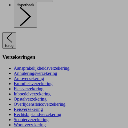
Hypotheek
terug
Verzekeringen
Aansprakelijkheidsverzekering
Annuleringsverzekering
Autoverzekering
Bromfietsverzekering
Fietsverzekering
Inboedelverzekering
Opstalverzekering
Overlijdensrisicoverzekering
Reisverzekering
Rechtsbijstandverzekering
Scooterverzekering
Woonverzekering