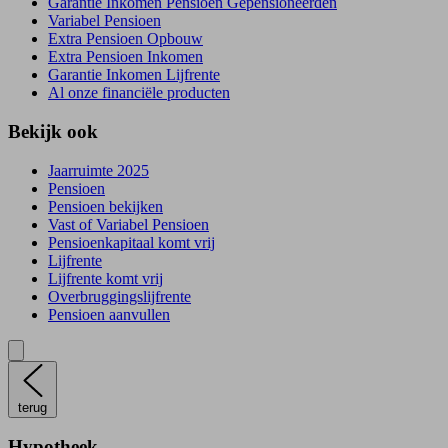
Garantie Inkomen Pensioen Gepensioneerden
Variabel Pensioen
Extra Pensioen Opbouw
Extra Pensioen Inkomen
Garantie Inkomen Lijfrente
Al onze financiële producten
Bekijk ook
Jaarruimte 2025
Pensioen
Pensioen bekijken
Vast of Variabel Pensioen
Pensioenkapitaal komt vrij
Lijfrente
Lijfrente komt vrij
Overbruggingslijfrente
Pensioen aanvullen
terug
Hypotheek