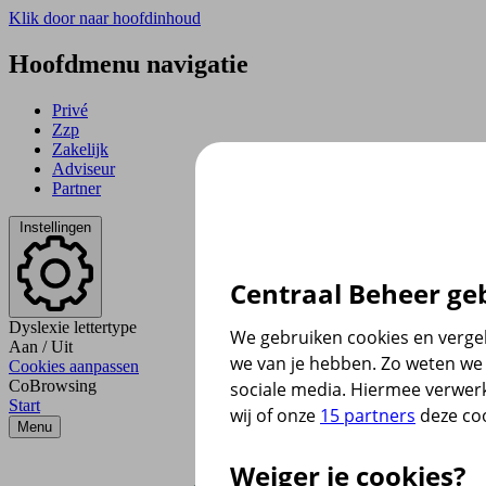
Klik door naar hoofdinhoud
Hoofdmenu navigatie
Privé
Zzp
Zakelijk
Adviseur
Partner
Instellingen
Centraal Beheer geb
Dyslexie lettertype
We gebruiken cookies en vergel
Aan
/
Uit
we van je hebben. Zo weten we 
Cookies aanpassen
CoBrowsing
sociale media. Hiermee verwer
Start
wij of onze
15 partners
deze coo
Menu
Weiger je cookies?