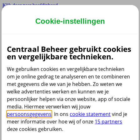
Klik door naar hoofdinhoud
Hoofdmenu navigatie
Cookie-instellingen
Privé
Zzp
Zakelijk
Centraal Beheer gebruikt cookies
Adviseur
en vergelijkbare technieken.
Partner
Instellingen
We gebruiken cookies en vergelijkbare technieken
om je online gedrag te analyseren en te combineren
met gegevens die we van je hebben. Zo weten we
welke advertenties werken en kunnen we je
Dyslexie lettertype
persoonlijker helpen via onze website, app of sociale
Aan
/
Uit
Cookies aanpassen
media. Hiermee verwerken wij jouw
CoBrowsing
persoonsgegevens
. In ons
cookie statement
vind je
Start
meer informatie over hoe wij of onze
15 partners
deze cookies gebruiken.