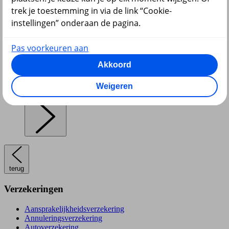
trek je toestemming in via de link “Cookie-
instellingen” onderaan de pagina.
Pensioen en lijfrente
Pas voorkeuren aan
Akkoord
Weigeren
Hypotheek
terug
Verzekeringen
Aansprakelijkheidsverzekering
Annuleringsverzekering
Autoverzekering