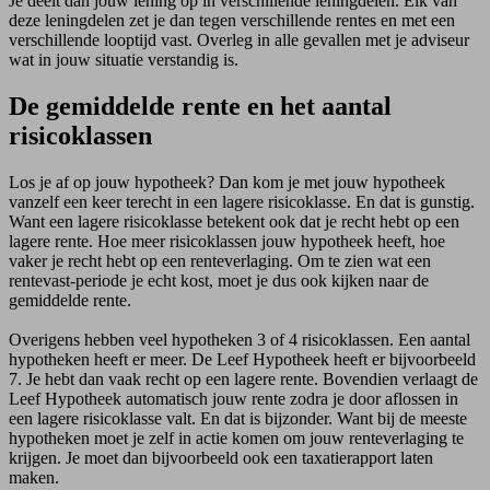
Je deelt dan jouw lening op in verschillende leningdelen. Elk van
deze leningdelen zet je dan tegen verschillende rentes en met een
verschillende looptijd vast. Overleg in alle gevallen met je adviseur
wat in jouw situatie verstandig is.
De gemiddelde rente en het aantal
risicoklassen
Los je af op jouw hypotheek? Dan kom je met jouw hypotheek
vanzelf een keer terecht in een lagere risicoklasse. En dat is gunstig.
Want een lagere risicoklasse betekent ook dat je recht hebt op een
lagere rente. Hoe meer risicoklassen jouw hypotheek heeft, hoe
vaker je recht hebt op een renteverlaging. Om te zien wat een
rentevast-periode je echt kost, moet je dus ook kijken naar de
gemiddelde rente.
Overigens hebben veel hypotheken 3 of 4 risicoklassen. Een aantal
hypotheken heeft er meer. De Leef Hypotheek heeft er bijvoorbeeld
7. Je hebt dan vaak recht op een lagere rente. Bovendien verlaagt de
Leef Hypotheek automatisch jouw rente zodra je door aflossen in
een lagere risicoklasse valt. En dat is bijzonder. Want bij de meeste
hypotheken moet je zelf in actie komen om jouw renteverlaging te
krijgen. Je moet dan bijvoorbeeld ook een taxatierapport laten
maken.