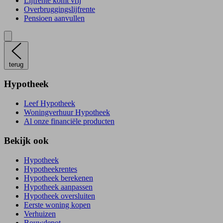
Lijfrente komt vrij
Overbruggingslijfrente
Pensioen aanvullen
terug
Hypotheek
Leef Hypotheek
Woningverhuur Hypotheek
Al onze financiële producten
Bekijk ook
Hypotheek
Hypotheekrentes
Hypotheek berekenen
Hypotheek aanpassen
Hypotheek oversluiten
Eerste woning kopen
Verhuizen
Bouwdepot