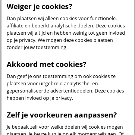
Weiger je cookies?
Dan plaatsen wij alleen cookies voor functionele,
Menu
affiliate en beperkt analytische doelen. Deze cookies
Klantenservice
Producten
Situaties
plaatsen wij altijd en hebben weinig tot geen invloed
op je privacy. We mogen deze cookies plaatsen
terug
zonder jouw toestemming.
Producten
Akkoord met cookies?
Verzekeringen
Dan geef je ons toestemming om ook cookies te
plaatsen voor uitgebreid analytische- en
gepersonaliseerde advertentiedoelen. Deze cookies
hebben invloed op je privacy.
Beleggen
Zelf je voorkeuren aanpassen?
Je bepaalt zelf voor welke doelen wij cookies mogen
Sparen
plaatsen. Je keuze kun je op elk moment wijzigen. Of