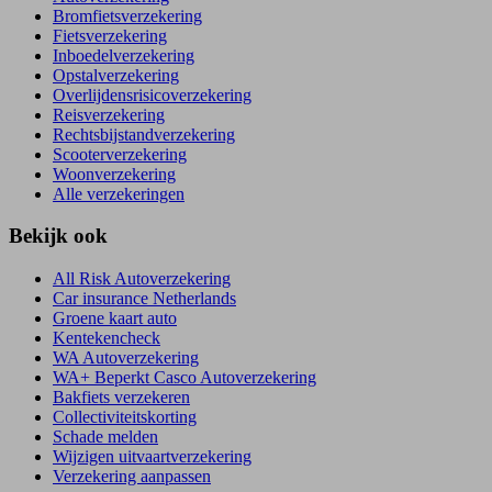
Bromfietsverzekering
Fietsverzekering
Inboedelverzekering
Opstalverzekering
Overlijdensrisicoverzekering
Reisverzekering
Rechtsbijstandverzekering
Scooterverzekering
Woonverzekering
Alle verzekeringen
Bekijk ook
All Risk Autoverzekering
Car insurance Netherlands
Groene kaart auto
Kentekencheck
WA Autoverzekering
WA+ Beperkt Casco Autoverzekering
Bakfiets verzekeren
Collectiviteitskorting
Schade melden
Wijzigen uitvaartverzekering
Verzekering aanpassen