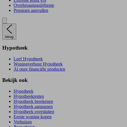
Lijfrente komt vrij
Overbruggingslijfrente
Pensioen aanvullen
terug
Hypotheek
Leef Hypotheek
Woningverhuur Hypotheek
Al onze financiële producten
Bekijk ook
Hypotheek
Hypotheekrentes
Hypotheek berekenen
Hypotheek aanpassen
Hypotheek oversluiten
Eerste woning kopen
Verhuizen
Bouwdepot