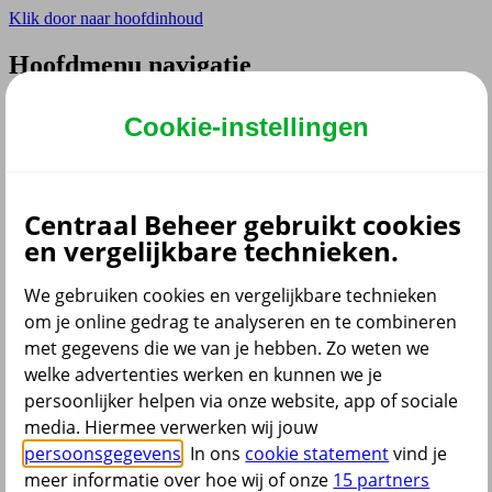
Klik door naar hoofdinhoud
Hoofdmenu navigatie
Privé
Cookie-instellingen
Zzp
Zakelijk
Adviseur
Partner
Centraal Beheer gebruikt cookies
Instellingen
en vergelijkbare technieken.
We gebruiken cookies en vergelijkbare technieken
om je online gedrag te analyseren en te combineren
Dyslexie lettertype
met gegevens die we van je hebben. Zo weten we
Aan
/
Uit
Cookies aanpassen
welke advertenties werken en kunnen we je
CoBrowsing
persoonlijker helpen via onze website, app of sociale
Start
media. Hiermee verwerken wij jouw
persoonsgegevens
. In ons
cookie statement
vind je
meer informatie over hoe wij of onze
15 partners