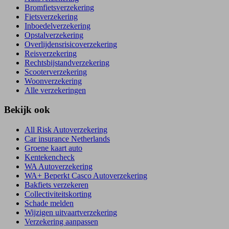
Bromfietsverzekering
Fietsverzekering
Inboedelverzekering
Opstalverzekering
Overlijdensrisicoverzekering
Reisverzekering
Rechtsbijstandverzekering
Scooterverzekering
Woonverzekering
Alle verzekeringen
Bekijk ook
All Risk Autoverzekering
Car insurance Netherlands
Groene kaart auto
Kentekencheck
WA Autoverzekering
WA+ Beperkt Casco Autoverzekering
Bakfiets verzekeren
Collectiviteitskorting
Schade melden
Wijzigen uitvaartverzekering
Verzekering aanpassen