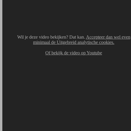
Hoe begin ik met beleggen?
Wil je deze video bekijken? Dat kan.
Accepteer dan wel even
minimaal de Uitgebreid analytische cookies.
Of bekijk de video op Youtube
Wat is het risico van beleggen?
Beleggen brengt kosten en risico’s met