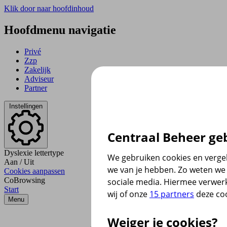
Klik door naar hoofdinhoud
Hoofdmenu navigatie
Privé
Zzp
Zakelijk
Adviseur
Partner
Instellingen
Centraal Beheer geb
Dyslexie lettertype
We gebruiken cookies en vergel
Aan
/
Uit
we van je hebben. Zo weten we 
Cookies aanpassen
CoBrowsing
sociale media. Hiermee verwer
Start
wij of onze
15 partners
deze coo
Menu
Weiger je cookies?