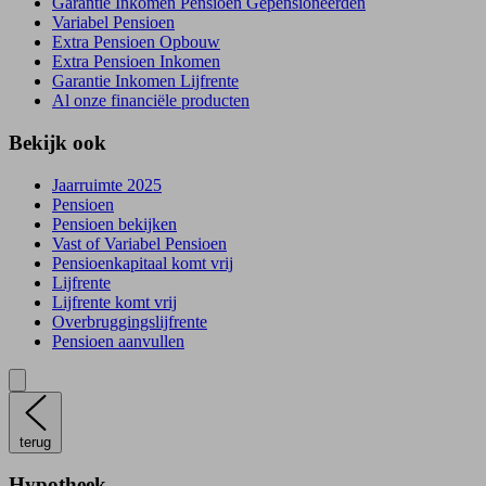
Garantie Inkomen Pensioen Gepensioneerden
Variabel Pensioen
Extra Pensioen Opbouw
Extra Pensioen Inkomen
Garantie Inkomen Lijfrente
Al onze financiële producten
Bekijk ook
Jaarruimte 2025
Pensioen
Pensioen bekijken
Vast of Variabel Pensioen
Pensioenkapitaal komt vrij
Lijfrente
Lijfrente komt vrij
Overbruggingslijfrente
Pensioen aanvullen
terug
Hypotheek