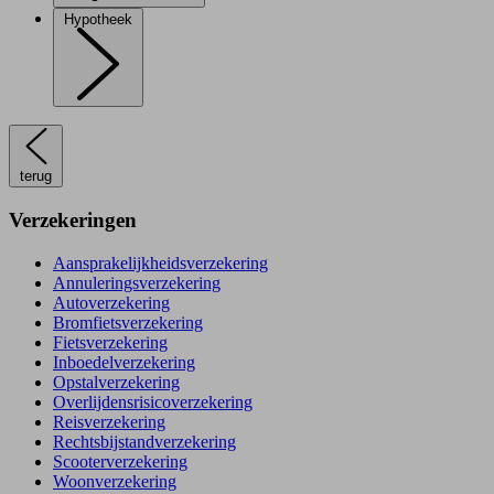
Hypotheek
terug
Verzekeringen
Aansprakelijkheidsverzekering
Annuleringsverzekering
Autoverzekering
Bromfietsverzekering
Fietsverzekering
Inboedelverzekering
Opstalverzekering
Overlijdensrisicoverzekering
Reisverzekering
Rechtsbijstandverzekering
Scooterverzekering
Woonverzekering