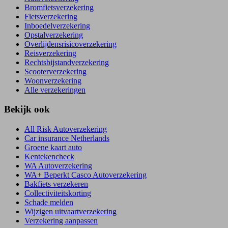
Bromfietsverzekering
Fietsverzekering
Inboedelverzekering
Opstalverzekering
Overlijdensrisicoverzekering
Reisverzekering
Rechtsbijstandverzekering
Scooterverzekering
Woonverzekering
Alle verzekeringen
Bekijk ook
All Risk Autoverzekering
Car insurance Netherlands
Groene kaart auto
Kentekencheck
WA Autoverzekering
WA+ Beperkt Casco Autoverzekering
Bakfiets verzekeren
Collectiviteitskorting
Schade melden
Wijzigen uitvaartverzekering
Verzekering aanpassen