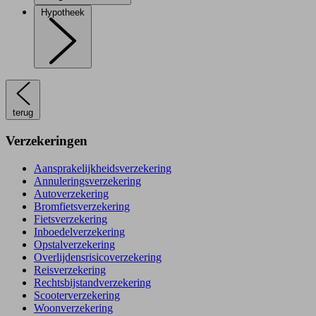
Hypotheek
terug
Verzekeringen
Aansprakelijkheidsverzekering
Annuleringsverzekering
Autoverzekering
Bromfietsverzekering
Fietsverzekering
Inboedelverzekering
Opstalverzekering
Overlijdensrisicoverzekering
Reisverzekering
Rechtsbijstandverzekering
Scooterverzekering
Woonverzekering