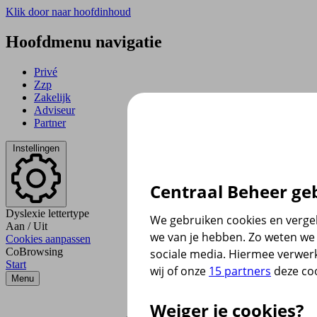
Klik door naar hoofdinhoud
Hoofdmenu navigatie
Privé
Zzp
Zakelijk
Adviseur
Partner
Instellingen
Centraal Beheer geb
Dyslexie lettertype
We gebruiken cookies en vergel
Aan
/
Uit
we van je hebben. Zo weten we 
Cookies aanpassen
CoBrowsing
sociale media. Hiermee verwer
Start
wij of onze
15 partners
deze coo
Menu
Weiger je cookies?