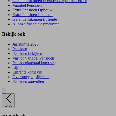
Garantie Inkomen Pensioen Gepensioneerden
Variabel Pensioen
Extra Pensioen Opbouw
Extra Pensioen Inkomen
Garantie Inkomen Lijfrente
Al onze financiële producten
Bekijk ook
Jaarruimte 2025
Pensioen
Pensioen bekijken
Vast of Variabel Pensioen
Pensioenkapitaal komt vrij
Lijfrente
Lijfrente komt vrij
Overbruggingslijfrente
Pensioen aanvullen
terug
Hypotheek