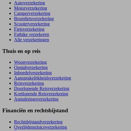
Autoverzekering
Motorverzekering
Camperverzekering
Bromfietsverzekering
Scooterverzekering
Fietsverzekering
Fatbike verzekeren
Alle verzekeringen
Thuis en op reis
Woonverzekering
Opstal­verzekering
Inboedel­verzekering
Aansprakelijkheids­verzekering
Reisverzekering
Doorlopende Reisverzekering
Kortlopende Reisverzekering
Annuleringsverzekering
Financiën en rechtsbijstand
Rechtsbijstand­verzekering
Overlijdensrisico­verzekering