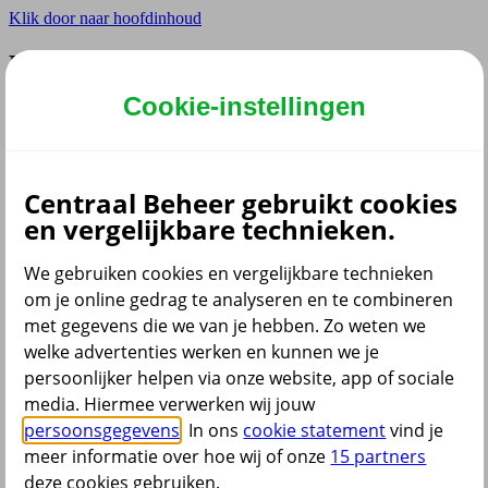
Klik door naar hoofdinhoud
Hoofdmenu navigatie
Cookie-instellingen
Privé
Zzp
Zakelijk
Adviseur
Partner
Centraal Beheer gebruikt cookies
en vergelijkbare technieken.
Instellingen
We gebruiken cookies en vergelijkbare technieken
om je online gedrag te analyseren en te combineren
met gegevens die we van je hebben. Zo weten we
Dyslexie lettertype
Aan
/
Uit
welke advertenties werken en kunnen we je
Cookies aanpassen
persoonlijker helpen via onze website, app of sociale
media. Hiermee verwerken wij jouw
persoonsgegevens
. In ons
cookie statement
vind je
meer informatie over hoe wij of onze
15 partners
deze cookies gebruiken.