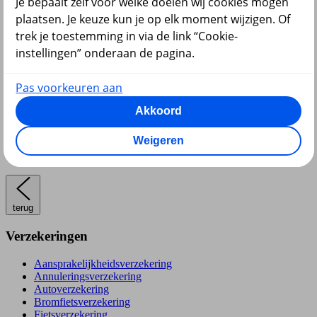
Je bepaalt zelf voor welke doelen wij cookies mogen
Pensioen en lijfrente
plaatsen. Je keuze kun je op elk moment wijzigen. Of
trek je toestemming in via de link “Cookie-
instellingen” onderaan de pagina.
Pas voorkeuren aan
Hypotheek
Akkoord
Weigeren
terug
Verzekeringen
Aansprakelijkheidsverzekering
Annuleringsverzekering
Autoverzekering
Bromfietsverzekering
Fietsverzekering