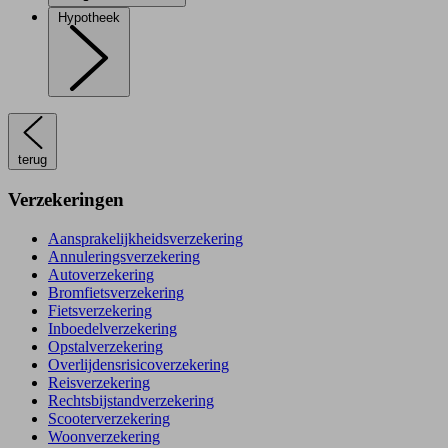
Hypotheek
terug
Verzekeringen
Aansprakelijkheidsverzekering
Annuleringsverzekering
Autoverzekering
Bromfietsverzekering
Fietsverzekering
Inboedelverzekering
Opstalverzekering
Overlijdensrisicoverzekering
Reisverzekering
Rechtsbijstandverzekering
Scooterverzekering
Woonverzekering