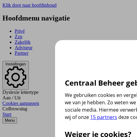
Klik door naar hoofdinhoud
Hoofdmenu navigatie
Privé
Zzp
Zakelijk
Adviseur
Partner
Instellingen
Centraal Beheer geb
Dyslexie lettertype
We gebruiken cookies en vergel
Aan
/
Uit
we van je hebben. Zo weten we 
Cookies aanpassen
CoBrowsing
sociale media. Hiermee verwer
Start
wij of onze
15 partners
deze coo
Menu
Weiger je cookies?