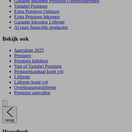
Garantie Inkomen Pensioen Gepensioneerden
Variabel Pensioen
Extra Pensioen Opbouw
Extra Pensioen Inkomen
Garantie Inkomen Lijfrente
Al onze financiële producten
Bekijk ook
Jaarruimte 2025
Pensioen
Pensioen bekijken
Vast of Variabel Pensioen
Pensioenkapitaal komt vrij
Lijfrente
Lijfrente komt vrij
Overbruggingslijfrente
Pensioen aanvullen
terug
Hypotheek