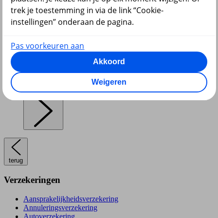
trek je toestemming in via de link “Cookie-
instellingen” onderaan de pagina.
Pensioen en lijfrente
Pas voorkeuren aan
Akkoord
Weigeren
Hypotheek
terug
Verzekeringen
Aansprakelijkheidsverzekering
Annuleringsverzekering
Autoverzekering