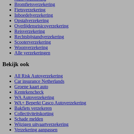
Bromfietsverzekering
Fietsverzekering
Inboedelverzekering
Opstalverzekering
Overlijdensrisicoverzekering
Reisverzekering
Rechtsbijstandverzekering
Scooterverzekering
Woonverzekering
Alle verzekeringen
Bekijk ook
All Risk Autoverzekering
Car insurance Netherlands
Groene kaart auto
Kentekencheck
WA Autoverzekering
WA+ Beperkt Casco Autoverzekering
Bakfiets verzekeren
Collectiviteitskorting
Schade melden
Wijzigen uitvaartverzekering
Verzekering aanpassen