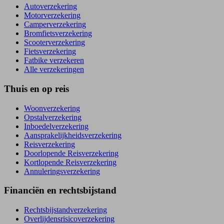
Autoverzekering
Motorverzekering
Camperverzekering
Bromfietsverzekering
Scooterverzekering
Fietsverzekering
Fatbike verzekeren
Alle verzekeringen
Thuis en op reis
Woonverzekering
Opstal­verzekering
Inboedel­verzekering
Aansprakelijkheids­verzekering
Reisverzekering
Doorlopende Reisverzekering
Kortlopende Reisverzekering
Annuleringsverzekering
Financiën en rechtsbijstand
Rechtsbijstand­verzekering
Overlijdensrisico­verzekering