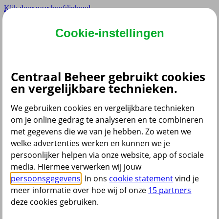
Klik door naar hoofdinhoud
Hoofdmenu navigatie
Cookie-instellingen
Privé
Zzp
Zakelijk
Centraal Beheer gebruikt cookies
Adviseur
en vergelijkbare technieken.
Partner
Instellingen
We gebruiken cookies en vergelijkbare technieken
om je online gedrag te analyseren en te combineren
met gegevens die we van je hebben. Zo weten we
welke advertenties werken en kunnen we je
Dyslexie lettertype
persoonlijker helpen via onze website, app of sociale
Aan
/
Uit
Cookies aanpassen
media. Hiermee verwerken wij jouw
CoBrowsing
persoonsgegevens
. In ons
cookie statement
vind je
Start
meer informatie over hoe wij of onze
15 partners
deze cookies gebruiken.