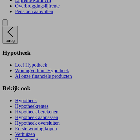
Lijfrente komt vrij
Overbruggingslijfrente
Pensioen aanvullen
terug
Hypotheek
Leef Hypotheek
Woningverhuur Hypotheek
Al onze financiële producten
Bekijk ook
Hypotheek
Hypotheekrentes
Hypotheek berekenen
Hypotheek aanpassen
Hypotheek oversluiten
Eerste woning kopen
Verhuizen
Bouwdepot