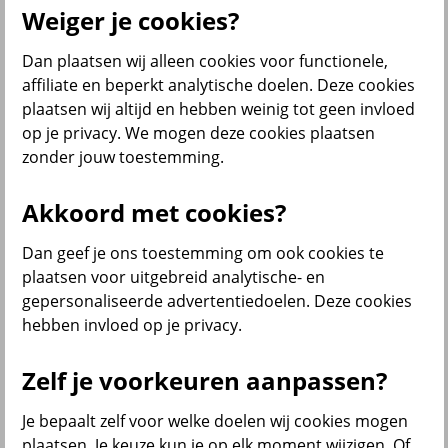
Weiger je cookies?
Dan plaatsen wij alleen cookies voor functionele,
Menu
affiliate en beperkt analytische doelen. Deze cookies
Klantenservice
Producten
Situaties
plaatsen wij altijd en hebben weinig tot geen invloed
op je privacy. We mogen deze cookies plaatsen
terug
zonder jouw toestemming.
Producten
Akkoord met cookies?
Verzekeringen
Dan geef je ons toestemming om ook cookies te
plaatsen voor uitgebreid analytische- en
gepersonaliseerde advertentiedoelen. Deze cookies
hebben invloed op je privacy.
Beleggen
Zelf je voorkeuren aanpassen?
Je bepaalt zelf voor welke doelen wij cookies mogen
Sparen
plaatsen. Je keuze kun je op elk moment wijzigen. Of