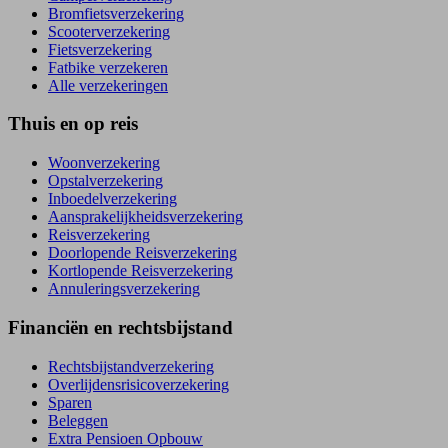
Bromfietsverzekering
Scooterverzekering
Fietsverzekering
Fatbike verzekeren
Alle verzekeringen
Thuis en op reis
Woonverzekering
Opstal­verzekering
Inboedel­verzekering
Aansprakelijkheids­verzekering
Reisverzekering
Doorlopende Reisverzekering
Kortlopende Reisverzekering
Annuleringsverzekering
Financiën en rechtsbijstand
Rechtsbijstand­verzekering
Overlijdensrisico­verzekering
Sparen
Beleggen
Extra Pensioen Opbouw