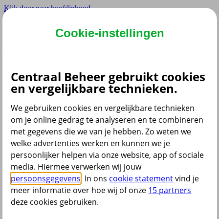
Klik door naar hoofdinhoud
Hoofdmenu navigatie
Cookie-instellingen
Privé
Zzp
Zakelijk
Centraal Beheer gebruikt cookies
Adviseur
en vergelijkbare technieken.
Partner
Instellingen
We gebruiken cookies en vergelijkbare technieken
om je online gedrag te analyseren en te combineren
met gegevens die we van je hebben. Zo weten we
welke advertenties werken en kunnen we je
Dyslexie lettertype
persoonlijker helpen via onze website, app of sociale
Aan
/
Uit
Cookies aanpassen
media. Hiermee verwerken wij jouw
CoBrowsing
persoonsgegevens
. In ons
cookie statement
vind je
Start
meer informatie over hoe wij of onze
15 partners
deze cookies gebruiken.