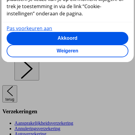
trek je toestemming in via de link “Cookie-
instellingen” onderaan de pagina.
Pensioen en lijfrente
Pas voorkeuren aan
Akkoord
Weigeren
Hypotheek
terug
Verzekeringen
Aansprakelijkheidsverzekering
Annuleringsverzekering
Autoverzekering