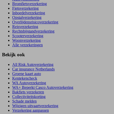
Bromfietsverzekering
Fietsverzekering
Inboedelverzekering
Opstalverzekering
Overlijdensrisicoverzekering
Reisverzekering
Rechtsbijstandverzekering
Scooterverzekering
Woonverzekering
Alle verzekeringen
Bekijk ook
All Risk Autoverzekering
Car insurance Netherlands
Groene kaart auto
Kentekencheck
WA Autoverzekering
WA+ Beperkt Casco Autoverzekering
Bakfiets verzekeren
Collectiviteitskorting
Schade melden
Wijzigen uitvaartverzekering
Verzekering aanpassen