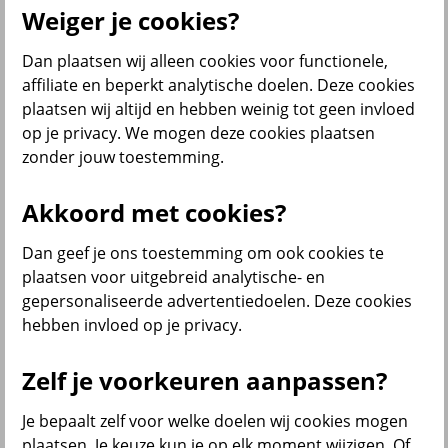
Weiger je cookies?
Dan plaatsen wij alleen cookies voor functionele,
Menu
affiliate en beperkt analytische doelen. Deze cookies
Klantenservice
Producten
Situaties
plaatsen wij altijd en hebben weinig tot geen invloed
op je privacy. We mogen deze cookies plaatsen
terug
zonder jouw toestemming.
Producten
Akkoord met cookies?
Verzekeringen
Dan geef je ons toestemming om ook cookies te
plaatsen voor uitgebreid analytische- en
gepersonaliseerde advertentiedoelen. Deze cookies
hebben invloed op je privacy.
Beleggen
Zelf je voorkeuren aanpassen?
Je bepaalt zelf voor welke doelen wij cookies mogen
Sparen
plaatsen. Je keuze kun je op elk moment wijzigen. Of