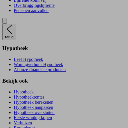
Lijfrente komt vrij
Overbruggingslijfrente
Pensioen aanvullen
terug
Hypotheek
Leef Hypotheek
Woningverhuur Hypotheek
Al onze financiële producten
Bekijk ook
Hypotheek
Hypotheekrentes
Hypotheek berekenen
Hypotheek aanpassen
Hypotheek oversluiten
Eerste woning kopen
Verhuizen
Bouwdepot