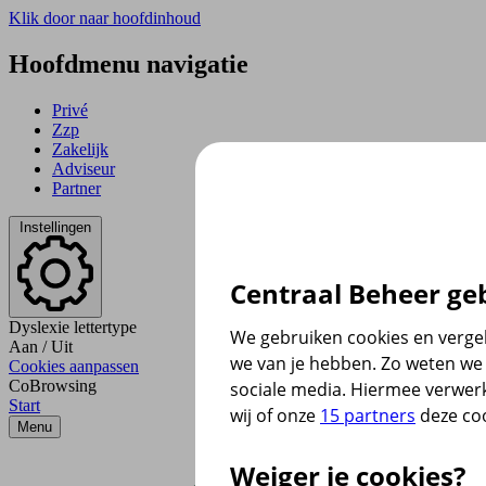
Klik door naar hoofdinhoud
Hoofdmenu navigatie
Privé
Zzp
Zakelijk
Adviseur
Partner
Instellingen
Centraal Beheer geb
Dyslexie lettertype
We gebruiken cookies en vergel
Aan
/
Uit
we van je hebben. Zo weten we 
Cookies aanpassen
CoBrowsing
sociale media. Hiermee verwer
Start
wij of onze
15 partners
deze coo
Menu
Weiger je cookies?