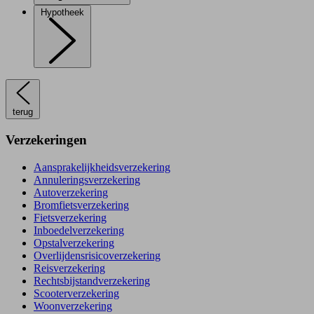
Hypotheek
terug
Verzekeringen
Aansprakelijkheidsverzekering
Annuleringsverzekering
Autoverzekering
Bromfietsverzekering
Fietsverzekering
Inboedelverzekering
Opstalverzekering
Overlijdensrisicoverzekering
Reisverzekering
Rechtsbijstandverzekering
Scooterverzekering
Woonverzekering