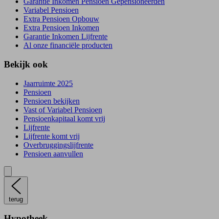
Garantie Inkomen Pensioen Gepensioneerden
Variabel Pensioen
Extra Pensioen Opbouw
Extra Pensioen Inkomen
Garantie Inkomen Lijfrente
Al onze financiële producten
Bekijk ook
Jaarruimte 2025
Pensioen
Pensioen bekijken
Vast of Variabel Pensioen
Pensioenkapitaal komt vrij
Lijfrente
Lijfrente komt vrij
Overbruggingslijfrente
Pensioen aanvullen
terug
Hypotheek