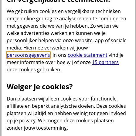
Bromfietsverzekering
Fietsverzekering
We gebruiken cookies en vergelijkbare technieken
Inboedelverzekering
om je online gedrag te analyseren en te combineren
Opstalverzekering
met gegevens die we van je hebben. Zo weten we
Overlijdensrisicoverzekering
Reisverzekering
welke advertenties werken en kunnen we je
Rechtsbijstandverzekering
persoonlijker helpen via onze website, app of sociale
Scooterverzekering
media. Hiermee verwerken wij jouw
Woonverzekering
Alle verzekeringen
persoonsgegevens
. In ons
cookie statement
vind je
meer informatie over hoe wij of onze
15 partners
Bekijk ook
deze cookies gebruiken.
All Risk Autoverzekering
Car insurance Netherlands
Weiger je cookies?
Groene kaart auto
Kentekencheck
Dan plaatsen wij alleen cookies voor functionele,
WA Autoverzekering
WA+ Beperkt Casco Autoverzekering
affiliate en beperkt analytische doelen. Deze cookies
Bakfiets verzekeren
plaatsen wij altijd en hebben weinig tot geen invloed
Collectiviteitskorting
op je privacy. We mogen deze cookies plaatsen
Schade melden
Wijzigen uitvaartverzekering
zonder jouw toestemming.
Verzekering aanpassen