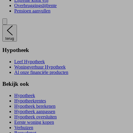
Lijfrente komt vrij
Overbruggingslijfrente
Pensioen aanvullen
terug
Hypotheek
Leef Hypotheek
Woningverhuur Hypotheek
Al onze financiële producten
Bekijk ook
Hypotheek
Hypotheekrentes
Hypotheek berekenen
Hypotheek aanpassen
Hypotheek oversluiten
Eerste woning kopen
Verhuizen
Bouwdepot