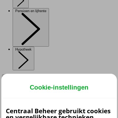
Pensioen en lijfrente
Hypotheek
Cookie-instellingen
terug
Verzekeringen
Aansprakelijkheidsverzekering
Centraal Beheer gebruikt cookies
Annuleringsverzekering
en vergelijkbare technieken.
Autoverzekering