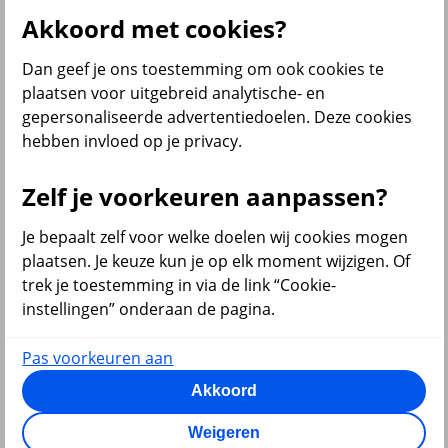
Akkoord met cookies?
Dan geef je ons toestemming om ook cookies te
terug
plaatsen voor uitgebreid analytische- en
gepersonaliseerde advertentiedoelen. Deze cookies
Beleggen
hebben invloed op je privacy.
Beleggingsrekening
Extra Pensioen Opbouw
Zelf je voorkeuren aanpassen?
Al onze financiële producten
Bekijk ook
Je bepaalt zelf voor welke doelen wij cookies mogen
plaatsen. Je keuze kun je op elk moment wijzigen. Of
Beleggen
trek je toestemming in via de link “Cookie-
Starten met beleggen
instellingen” onderaan de pagina.
Beleggen voor beginners
Pensioen beleggen
Beleggen voor mijn kind
Pas voorkeuren aan
Doelbeleggen
Periodiek beleggen
Akkoord
Rendement berekenen
Beleggen in beleggingsfondsen
Weigeren
Beleggingsfonds update