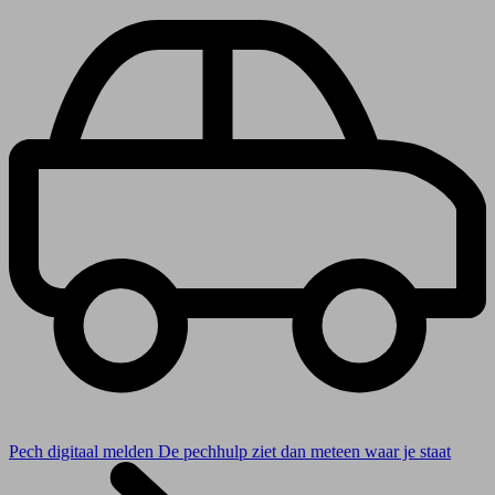
Pech digitaal melden
De pechhulp ziet dan meteen waar je staat