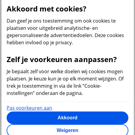
Akkoord met cookies?
Dan geef je ons toestemming om ook cookies te
terug
plaatsen voor uitgebreid analytische- en
gepersonaliseerde advertentiedoelen. Deze cookies
Beleggen
hebben invloed op je privacy.
Beleggingsrekening
Extra Pensioen Opbouw
Zelf je voorkeuren aanpassen?
Al onze financiële producten
Bekijk ook
Je bepaalt zelf voor welke doelen wij cookies mogen
plaatsen. Je keuze kun je op elk moment wijzigen. Of
Beleggen
trek je toestemming in via de link “Cookie-
Starten met beleggen
instellingen” onderaan de pagina.
Beleggen voor beginners
Pensioen beleggen
Beleggen voor mijn kind
Pas voorkeuren aan
Doelbeleggen
Periodiek beleggen
Akkoord
Rendement berekenen
Beleggen in beleggingsfondsen
Weigeren
Beleggingsfonds update