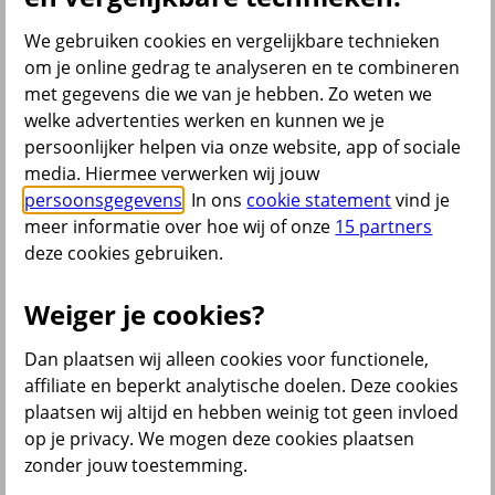
Bromfietsverzekering
Fietsverzekering
We gebruiken cookies en vergelijkbare technieken
Inboedelverzekering
om je online gedrag te analyseren en te combineren
Opstalverzekering
met gegevens die we van je hebben. Zo weten we
Overlijdensrisicoverzekering
Reisverzekering
welke advertenties werken en kunnen we je
Rechtsbijstandverzekering
persoonlijker helpen via onze website, app of sociale
Scooterverzekering
media. Hiermee verwerken wij jouw
Woonverzekering
Alle verzekeringen
persoonsgegevens
. In ons
cookie statement
vind je
meer informatie over hoe wij of onze
15 partners
Bekijk ook
deze cookies gebruiken.
All Risk Autoverzekering
Car insurance Netherlands
Weiger je cookies?
Groene kaart auto
Kentekencheck
Dan plaatsen wij alleen cookies voor functionele,
WA Autoverzekering
WA+ Beperkt Casco Autoverzekering
affiliate en beperkt analytische doelen. Deze cookies
Bakfiets verzekeren
plaatsen wij altijd en hebben weinig tot geen invloed
Collectiviteitskorting
op je privacy. We mogen deze cookies plaatsen
Schade melden
Wijzigen uitvaartverzekering
zonder jouw toestemming.
Verzekering aanpassen