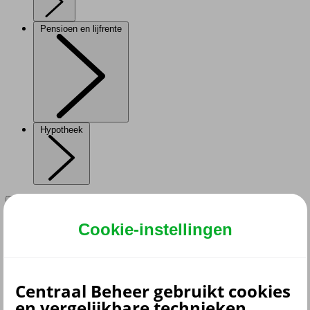
Pensioen en lijfrente
Hypotheek
Cookie-instellingen
terug
Verzekeringen
Aansprakelijkheidsverzekering
Centraal Beheer gebruikt cookies
Annuleringsverzekering
en vergelijkbare technieken.
Autoverzekering