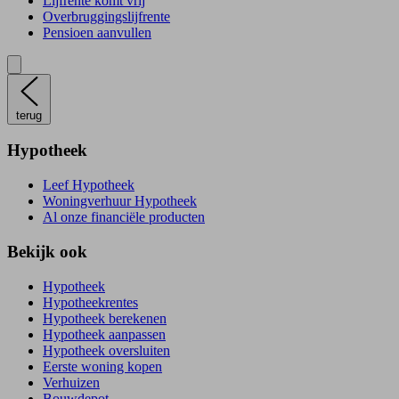
Lijfrente komt vrij
Overbruggingslijfrente
Pensioen aanvullen
terug
Hypotheek
Leef Hypotheek
Woningverhuur Hypotheek
Al onze financiële producten
Bekijk ook
Hypotheek
Hypotheekrentes
Hypotheek berekenen
Hypotheek aanpassen
Hypotheek oversluiten
Eerste woning kopen
Verhuizen
Bouwdepot