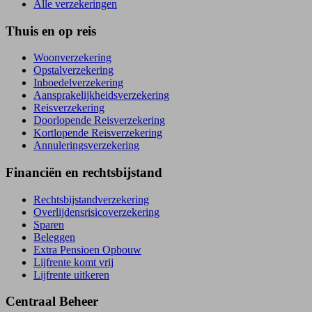
Alle verzekeringen
Thuis en op reis
Woonverzekering
Opstal­verzekering
Inboedel­verzekering
Aansprakelijkheids­verzekering
Reisverzekering
Doorlopende Reisverzekering
Kortlopende Reisverzekering
Annuleringsverzekering
Financiën en rechtsbijstand
Rechtsbijstand­verzekering
Overlijdensrisico­verzekering
Sparen
Beleggen
Extra Pensioen Opbouw
Lijfrente komt vrij
Lijfrente uitkeren
Centraal Beheer