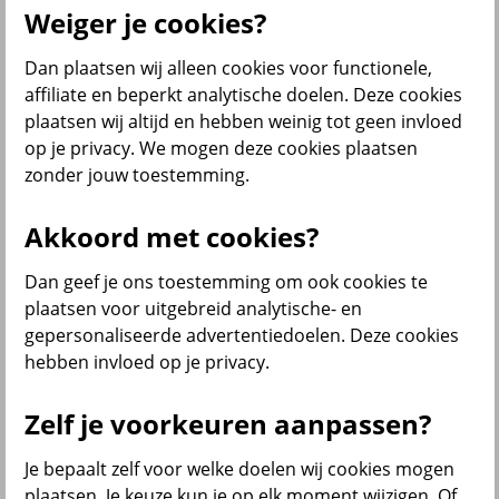
Weiger je cookies?
Dan plaatsen wij alleen cookies voor functionele,
Menu
affiliate en beperkt analytische doelen. Deze cookies
Klantenservice
Producten
Situaties
plaatsen wij altijd en hebben weinig tot geen invloed
op je privacy. We mogen deze cookies plaatsen
terug
zonder jouw toestemming.
Producten
Akkoord met cookies?
Verzekeringen
Dan geef je ons toestemming om ook cookies te
plaatsen voor uitgebreid analytische- en
gepersonaliseerde advertentiedoelen. Deze cookies
hebben invloed op je privacy.
Beleggen
Zelf je voorkeuren aanpassen?
Je bepaalt zelf voor welke doelen wij cookies mogen
Sparen
plaatsen. Je keuze kun je op elk moment wijzigen. Of