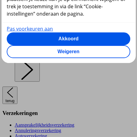
trek je toestemming in via de link “Cookie-
instellingen” onderaan de pagina.
Pensioen en lijfrente
Pas voorkeuren aan
Akkoord
Weigeren
Hypotheek
terug
Verzekeringen
Aansprakelijkheidsverzekering
Annuleringsverzekering
Autoverzekering