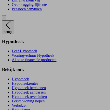
Lijfrente komt vrij
Overbruggingslijfrente
Pensioen aanvullen
terug
Hypotheek
Leef Hypotheek
Woningverhuur Hypotheek
Al onze financiële producten
Bekijk ook
Hypotheek
Hypotheekrentes
Hypotheek berekenen
Hypotheek aanpassen
Hypotheek oversluiten
Eerste woning kopen
Verhuizen
Bouwdepot