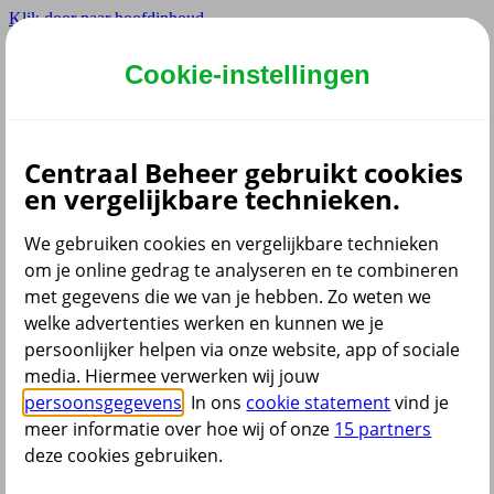
Klik door naar hoofdinhoud
Hoofdmenu navigatie
Cookie-instellingen
Privé
Zzp
Zakelijk
Centraal Beheer gebruikt cookies
Adviseur
en vergelijkbare technieken.
Partner
Instellingen
We gebruiken cookies en vergelijkbare technieken
om je online gedrag te analyseren en te combineren
met gegevens die we van je hebben. Zo weten we
welke advertenties werken en kunnen we je
Dyslexie lettertype
persoonlijker helpen via onze website, app of sociale
Aan
/
Uit
Cookies aanpassen
media. Hiermee verwerken wij jouw
CoBrowsing
persoonsgegevens
. In ons
cookie statement
vind je
Start
meer informatie over hoe wij of onze
15 partners
deze cookies gebruiken.