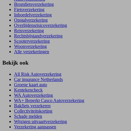
Bromfietsverzekering
Fietsverzekering
Inboedelverzekering
Opstalverzekering
Overlijdensrisicoverzekering
Reisverzekering
Rechtsbijstandverzekering
Scooterverzekering
Woonverzekering
Alle verzekeringen
Bekijk ook
All Risk Autoverzekering
Car insurance Netherlands
Groene kaart auto
Kentekencheck
WA Autoverzekering
WA+ Beperkt Casco Autoverzekering
Bakfiets verzekeren
Collectiviteitskorting
Schade melden
Wijzigen uitvaartverzekering
Verzekering aanpassen