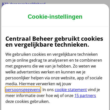
Klik door naar hoofdinhoud
Hoofdmenu navigatie
Cookie-instellingen
Privé
Zzp
Zakelijk
Centraal Beheer gebruikt cookies
Adviseur
en vergelijkbare technieken.
Partner
Instellingen
We gebruiken cookies en vergelijkbare technieken
om je online gedrag te analyseren en te combineren
met gegevens die we van je hebben. Zo weten we
welke advertenties werken en kunnen we je
Dyslexie lettertype
persoonlijker helpen via onze website, app of sociale
Aan
/
Uit
Cookies aanpassen
media. Hiermee verwerken wij jouw
CoBrowsing
persoonsgegevens
. In ons
cookie statement
vind je
Start
meer informatie over hoe wij of onze
15 partners
deze cookies gebruiken.