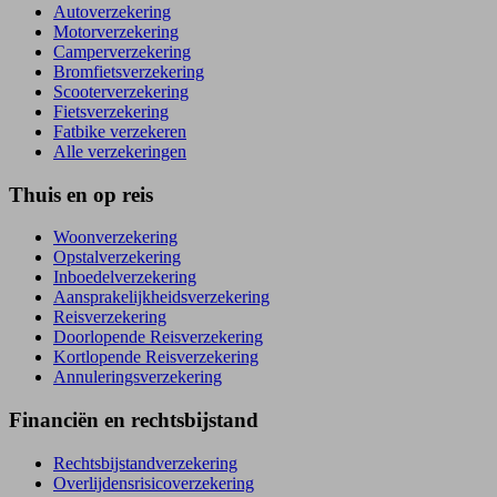
Autoverzekering
Motorverzekering
Camperverzekering
Bromfietsverzekering
Scooterverzekering
Fietsverzekering
Fatbike verzekeren
Alle verzekeringen
Thuis en op reis
Woonverzekering
Opstal­verzekering
Inboedel­verzekering
Aansprakelijkheids­verzekering
Reisverzekering
Doorlopende Reisverzekering
Kortlopende Reisverzekering
Annuleringsverzekering
Financiën en rechtsbijstand
Rechtsbijstand­verzekering
Overlijdensrisico­verzekering