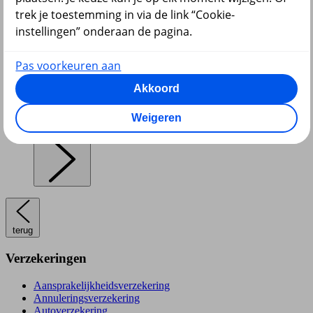
trek je toestemming in via de link “Cookie-
instellingen” onderaan de pagina.
Pensioen en lijfrente
Pas voorkeuren aan
Akkoord
Weigeren
Hypotheek
terug
Verzekeringen
Aansprakelijkheidsverzekering
Annuleringsverzekering
Autoverzekering