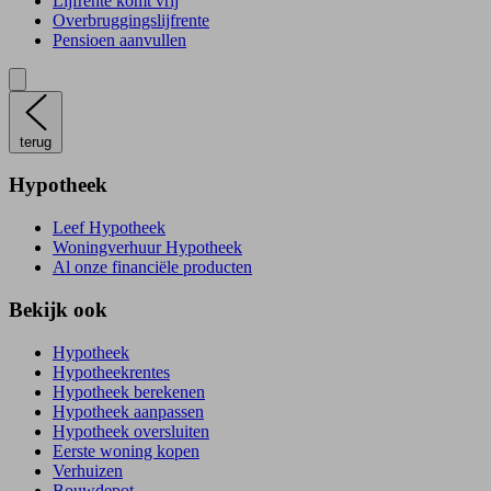
Lijfrente komt vrij
Overbruggingslijfrente
Pensioen aanvullen
terug
Hypotheek
Leef Hypotheek
Woningverhuur Hypotheek
Al onze financiële producten
Bekijk ook
Hypotheek
Hypotheekrentes
Hypotheek berekenen
Hypotheek aanpassen
Hypotheek oversluiten
Eerste woning kopen
Verhuizen
Bouwdepot