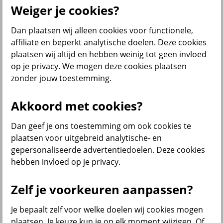
Weiger je cookies?
Dan plaatsen wij alleen cookies voor functionele,
Menu
affiliate en beperkt analytische doelen. Deze cookies
Klantenservice
Producten
Situaties
plaatsen wij altijd en hebben weinig tot geen invloed
op je privacy. We mogen deze cookies plaatsen
terug
zonder jouw toestemming.
Producten
Akkoord met cookies?
Verzekeringen
Dan geef je ons toestemming om ook cookies te
plaatsen voor uitgebreid analytische- en
gepersonaliseerde advertentiedoelen. Deze cookies
hebben invloed op je privacy.
Beleggen
Zelf je voorkeuren aanpassen?
Je bepaalt zelf voor welke doelen wij cookies mogen
Sparen
plaatsen. Je keuze kun je op elk moment wijzigen. Of