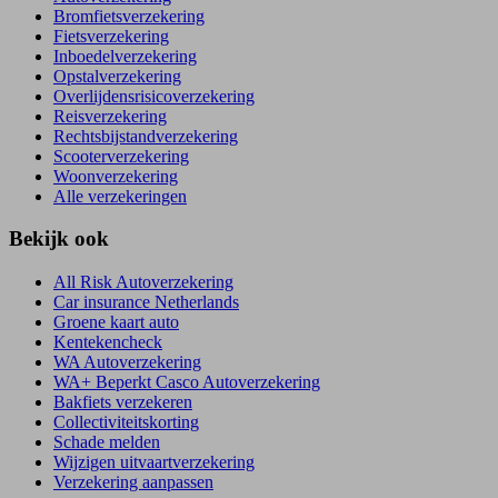
Bromfietsverzekering
Fietsverzekering
Inboedelverzekering
Opstalverzekering
Overlijdensrisicoverzekering
Reisverzekering
Rechtsbijstandverzekering
Scooterverzekering
Woonverzekering
Alle verzekeringen
Bekijk ook
All Risk Autoverzekering
Car insurance Netherlands
Groene kaart auto
Kentekencheck
WA Autoverzekering
WA+ Beperkt Casco Autoverzekering
Bakfiets verzekeren
Collectiviteitskorting
Schade melden
Wijzigen uitvaartverzekering
Verzekering aanpassen