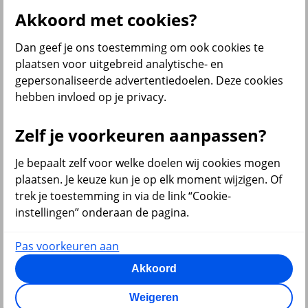
Akkoord met cookies?
Dan geef je ons toestemming om ook cookies te
terug
plaatsen voor uitgebreid analytische- en
gepersonaliseerde advertentiedoelen. Deze cookies
Beleggen
hebben invloed op je privacy.
Beleggingsrekening
Extra Pensioen Opbouw
Zelf je voorkeuren aanpassen?
Al onze financiële producten
Bekijk ook
Je bepaalt zelf voor welke doelen wij cookies mogen
plaatsen. Je keuze kun je op elk moment wijzigen. Of
Beleggen
trek je toestemming in via de link “Cookie-
Starten met beleggen
instellingen” onderaan de pagina.
Beleggen voor beginners
Pensioen beleggen
Beleggen voor mijn kind
Pas voorkeuren aan
Doelbeleggen
Periodiek beleggen
Akkoord
Rendement berekenen
Beleggen in beleggingsfondsen
Weigeren
Beleggingsfonds update