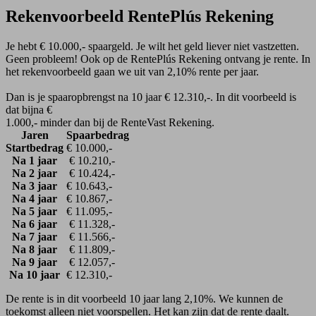
Rekenvoorbeeld RentePlús Rekening
Je hebt € 10.000,- spaargeld. Je wilt het geld liever niet vastzetten.
Geen probleem! Ook op de RentePlús Rekening ontvang je rente. In
het rekenvoorbeeld gaan we uit van 2,10% rente per jaar.
Dan is je spaaropbrengst na 10 jaar € 12.310,-. In dit voorbeeld is
dat bijna €
1.000,- minder dan bij de RenteVast Rekening.
Jaren
Spaarbedrag
Startbedrag
€ 10.000,-
Na 1 jaar
€ 10.210,-
Na 2 jaar
€ 10.424,-
Na 3 jaar
€ 10.643,-
Na 4 jaar
€ 10.867,-
Na 5 jaar
€ 11.095,-
Na 6 jaar
€ 11.328,-
Na 7 jaar
€ 11.566,-
Na 8 jaar
€ 11.809,-
Na 9 jaar
€ 12.057,-
Na 10 jaar
€ 12.310,-
De rente is in dit voorbeeld 10 jaar lang 2,10%. We kunnen de
toekomst alleen niet voorspellen. Het kan zijn dat de rente daalt.