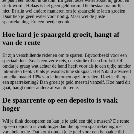
Je plant een boom in de tuin. En geeft deze water zodat hij groot en
sterk wordt. Helaas is het geen geldboom. Die bestaan natuurlijk
niet. Er zijn wel andere manieren om je spaargeld te laten groeien.
Daar heb je geen water voor nodig. Maar wel de juiste
spaarrekening. En een beetje geduld.
Hoe hard je spaargeld groeit, hangt af
van de rente
Er zijn verschillende redenen om te sparen. Bijvoorbeeld voor een
speciaal doel. Zoals een verre reis, een studie of een bruiloft. Of
omdat je graag wat achter de hand heeft voor als je een tijdje minder
inkomsten hebt. Of als je wasmachine stukgaat. Het Nibud adviseert
om elke maand 10% van je inkomen opzij te zetten. Doet je dit op
een spaarrekening? Dan groeit je geld meestal vanzelf. Hoe hard dit
gaat, hangt onder andere af van de rente.
De spaarrente op een deposito is vaak
hoger
Wil je flink doorsparen en kan je je geld een tijdje missen? De rente
op een deposito is vaak hoger dan die op een spaarrekening met
variabele rente. Dat komt omdat je je geld voor een bepaalde tijd