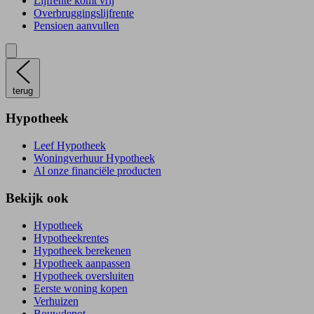
Lijfrente komt vrij
Overbruggingslijfrente
Pensioen aanvullen
terug
Hypotheek
Leef Hypotheek
Woningverhuur Hypotheek
Al onze financiële producten
Bekijk ook
Hypotheek
Hypotheekrentes
Hypotheek berekenen
Hypotheek aanpassen
Hypotheek oversluiten
Eerste woning kopen
Verhuizen
Bouwdepot