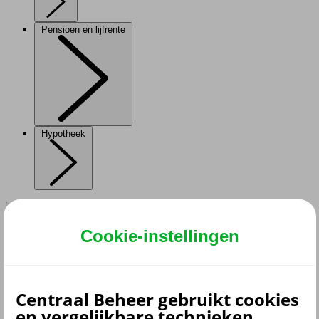
Pensioen en lijfrente
Hypotheek
Cookie-instellingen
terug
Verzekeringen
Aansprakelijkheidsverzekering
Centraal Beheer gebruikt cookies
Annuleringsverzekering
en vergelijkbare technieken.
Autoverzekering