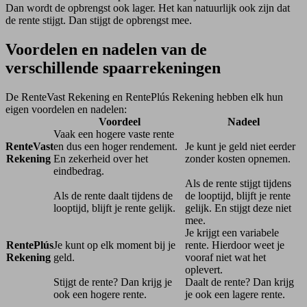
Dan wordt de opbrengst ook lager. Het kan natuurlijk ook zijn dat
de rente stijgt. Dan stijgt de opbrengst mee.
Voordelen en nadelen van de
verschillende spaarrekeningen
De RenteVast Rekening en RentePlús Rekening hebben elk hun
eigen voordelen en nadelen:
Voordeel
Nadeel
Vaak een hogere vaste rente
RenteVast
en dus een hoger rendement.
Je kunt je geld niet eerder
Rekening
En zekerheid over het
zonder kosten opnemen.
eindbedrag.
Als de rente stijgt tijdens
Als de rente daalt tijdens de
de looptijd, blijft je rente
looptijd, blijft je rente gelijk.
gelijk. En stijgt deze niet
mee.
Je krijgt een variabele
RentePlús
Je kunt op elk moment bij je
rente. Hierdoor weet je
Rekening
geld.
vooraf niet wat het
oplevert.
Stijgt de rente? Dan krijg je
Daalt de rente? Dan krijg
ook een hogere rente.
je ook een lagere rente.