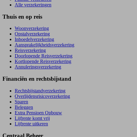
Alle verzekeringen
Thuis en op reis
Woonverzekering
Opstal­verzekering
Inboedel­verzekering
Aansprakelijkheids­verzekering
Reisverzekering
Doorlopende Reisverzekering
Kortlopende Reisverzekering
Annuleringsverzekering
Financiën en rechtsbijstand
Rechtsbijstand­verzekering
Overlijdensrisico­verzekering
Sparen
Beleggen
Extra Pensioen Opbouw
Lijfrente komt vrij
Lijfrente uitkeren
Centraal Beheer