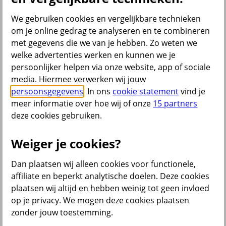
Bromfietsverzekering
Fietsverzekering
We gebruiken cookies en vergelijkbare technieken
Inboedelverzekering
om je online gedrag te analyseren en te combineren
Opstalverzekering
met gegevens die we van je hebben. Zo weten we
Overlijdensrisicoverzekering
Reisverzekering
welke advertenties werken en kunnen we je
Rechtsbijstandverzekering
persoonlijker helpen via onze website, app of sociale
Scooterverzekering
media. Hiermee verwerken wij jouw
Woonverzekering
Alle verzekeringen
persoonsgegevens
. In ons
cookie statement
vind je
meer informatie over hoe wij of onze
15 partners
Bekijk ook
deze cookies gebruiken.
All Risk Autoverzekering
Car insurance Netherlands
Weiger je cookies?
Groene kaart auto
Kentekencheck
Dan plaatsen wij alleen cookies voor functionele,
WA Autoverzekering
WA+ Beperkt Casco Autoverzekering
affiliate en beperkt analytische doelen. Deze cookies
Bakfiets verzekeren
plaatsen wij altijd en hebben weinig tot geen invloed
Collectiviteitskorting
op je privacy. We mogen deze cookies plaatsen
Schade melden
Wijzigen uitvaartverzekering
zonder jouw toestemming.
Verzekering aanpassen