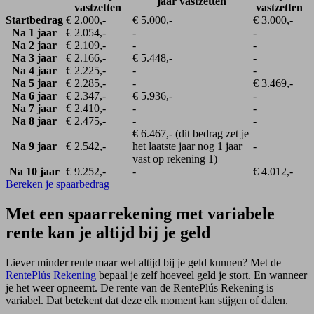
jaar vastzetten
vastzetten
vastzetten
Startbedrag
€ 2.000,-
€ 5.000,-
€ 3.000,-
Na 1 jaar
€ 2.054,-
-
-
Na 2 jaar
€ 2.109,-
-
-
Na 3 jaar
€ 2.166,-
€ 5.448,-
-
Na 4 jaar
€ 2.225,-
-
-
Na 5 jaar
€ 2.285,-
-
€ 3.469,-
Na 6 jaar
€ 2.347,-
€ 5.936,-
-
Na 7 jaar
€ 2.410,-
-
-
Na 8 jaar
€ 2.475,-
-
-
€ 6.467,- (dit bedrag zet je
Na 9 jaar
€ 2.542,-
het laatste jaar nog 1 jaar
-
vast op rekening 1)
Na 10 jaar
€ 9.252,-
-
€ 4.012,-
Bereken je spaarbedrag
Met een spaarrekening met variabele
rente kan je altijd bij je geld
Liever minder rente maar wel altijd bij je geld kunnen? Met de
RentePlús Rekening
bepaal je zelf hoeveel geld je stort. En wanneer
je het weer opneemt. De rente van de RentePlús Rekening is
variabel. Dat betekent dat deze elk moment kan stijgen of dalen.