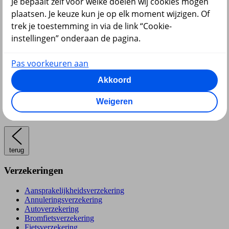
Je bepaalt zelf voor welke doelen wij cookies mogen
Pensioen en lijfrente
plaatsen. Je keuze kun je op elk moment wijzigen. Of
trek je toestemming in via de link “Cookie-
instellingen” onderaan de pagina.
Pas voorkeuren aan
Hypotheek
Akkoord
Weigeren
terug
Verzekeringen
Aansprakelijkheidsverzekering
Annuleringsverzekering
Autoverzekering
Bromfietsverzekering
Fietsverzekering