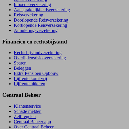
Inboedel­verzekering
Aansprakelijkheids­verzekering
Reisverzekering
Doorlopende Reisverzekering
Kortlopende Reisverzekering
Annuleringsverzekering
Financiën en rechtsbijstand
Rechtsbijstand­verzekering
Overlijdensrisico­verzekering
Sparen
Beleggen
Extra Pensioen Opbouw
Lijfrente komt vrij
Lijfrente uitkeren
Centraal Beheer
Klantenservice
Schade melden
Zelf regelen
Centraal Beheer app
Over Centraal Beheer