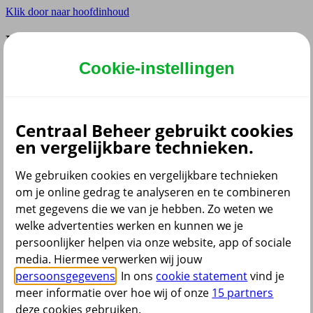
Klik door naar hoofdinhoud
Hoofdmenu navigatie
Cookie-instellingen
Privé
Zzp
Zakelijk
Adviseur
Partner
Centraal Beheer gebruikt cookies
en vergelijkbare technieken.
Instellingen
We gebruiken cookies en vergelijkbare technieken
om je online gedrag te analyseren en te combineren
met gegevens die we van je hebben. Zo weten we
Dyslexie lettertype
Aan
/
Uit
welke advertenties werken en kunnen we je
Cookies aanpassen
persoonlijker helpen via onze website, app of sociale
media. Hiermee verwerken wij jouw
persoonsgegevens
. In ons
cookie statement
vind je
meer informatie over hoe wij of onze
15 partners
deze cookies gebruiken.