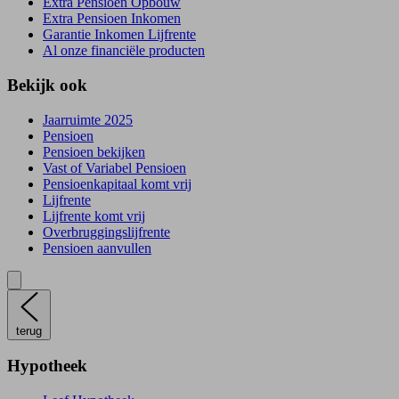
Extra Pensioen Opbouw
Extra Pensioen Inkomen
Garantie Inkomen Lijfrente
Al onze financiële producten
Bekijk ook
Jaarruimte 2025
Pensioen
Pensioen bekijken
Vast of Variabel Pensioen
Pensioenkapitaal komt vrij
Lijfrente
Lijfrente komt vrij
Overbruggingslijfrente
Pensioen aanvullen
terug
Hypotheek