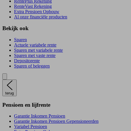
RentePlús Rekening
RenteVast Rekening
Extra Pensioen Opbouw
Al onze financiële producten
Bekijk ook
Sparen
Actuele variabele rente
Sparen met variabele rente
Sparen met vaste rente
Depositorente
Sparen of beleggen
terug
Pensioen en lijfrente
Garantie Inkomen Pensioen
Garantie Inkomen Pensioen Gepensioneerden
Variabel Pensioen