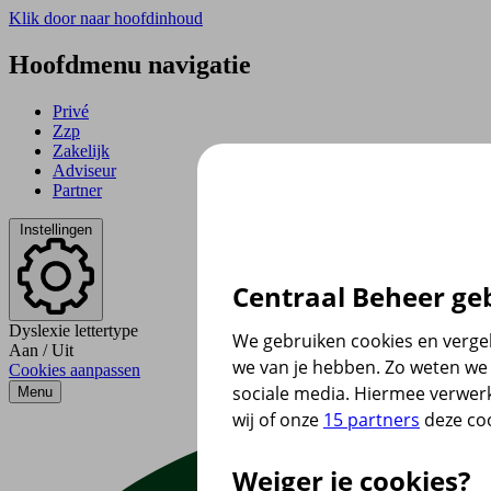
Klik door naar hoofdinhoud
Hoofdmenu navigatie
Privé
Zzp
Zakelijk
Adviseur
Partner
Instellingen
Centraal Beheer geb
Dyslexie lettertype
We gebruiken cookies en vergel
Aan
/
Uit
we van je hebben. Zo weten we 
Cookies aanpassen
sociale media. Hiermee verwer
Menu
wij of onze
15 partners
deze coo
Weiger je cookies?