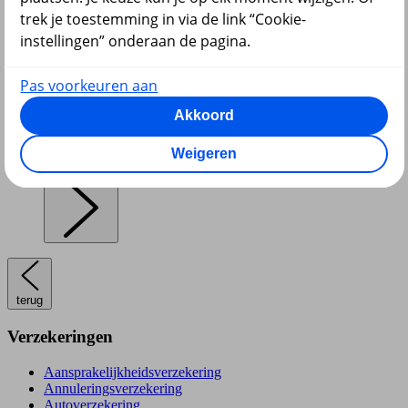
trek je toestemming in via de link “Cookie-
instellingen” onderaan de pagina.
Pensioen en lijfrente
Pas voorkeuren aan
Akkoord
Weigeren
Hypotheek
terug
Verzekeringen
Aansprakelijkheidsverzekering
Annuleringsverzekering
Autoverzekering