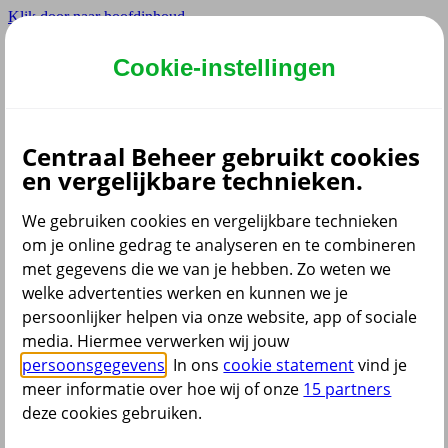
Klik door naar hoofdinhoud
Hoofdmenu navigatie
Cookie-instellingen
Privé
Zzp
Zakelijk
Centraal Beheer gebruikt cookies
Adviseur
en vergelijkbare technieken.
Partner
Instellingen
We gebruiken cookies en vergelijkbare technieken
om je online gedrag te analyseren en te combineren
met gegevens die we van je hebben. Zo weten we
welke advertenties werken en kunnen we je
Dyslexie lettertype
persoonlijker helpen via onze website, app of sociale
Aan
/
Uit
Cookies aanpassen
media. Hiermee verwerken wij jouw
CoBrowsing
persoonsgegevens
. In ons
cookie statement
vind je
Start
meer informatie over hoe wij of onze
15 partners
deze cookies gebruiken.