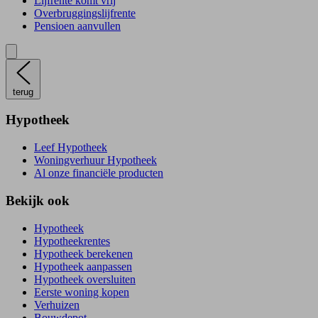
Lijfrente komt vrij
Overbruggingslijfrente
Pensioen aanvullen
terug
Hypotheek
Leef Hypotheek
Woningverhuur Hypotheek
Al onze financiële producten
Bekijk ook
Hypotheek
Hypotheekrentes
Hypotheek berekenen
Hypotheek aanpassen
Hypotheek oversluiten
Eerste woning kopen
Verhuizen
Bouwdepot