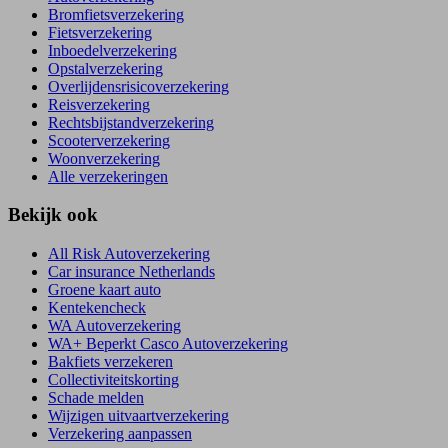
Bromfietsverzekering
Fietsverzekering
Inboedelverzekering
Opstalverzekering
Overlijdensrisicoverzekering
Reisverzekering
Rechtsbijstandverzekering
Scooterverzekering
Woonverzekering
Alle verzekeringen
Bekijk ook
All Risk Autoverzekering
Car insurance Netherlands
Groene kaart auto
Kentekencheck
WA Autoverzekering
WA+ Beperkt Casco Autoverzekering
Bakfiets verzekeren
Collectiviteitskorting
Schade melden
Wijzigen uitvaartverzekering
Verzekering aanpassen