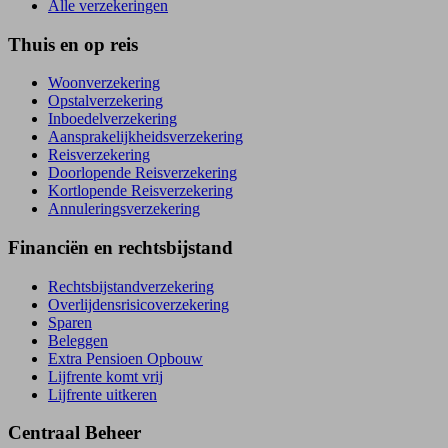
Alle verzekeringen
Thuis en op reis
Woonverzekering
Opstal­verzekering
Inboedel­verzekering
Aansprakelijkheids­verzekering
Reisverzekering
Doorlopende Reisverzekering
Kortlopende Reisverzekering
Annuleringsverzekering
Financiën en rechtsbijstand
Rechtsbijstand­verzekering
Overlijdensrisico­verzekering
Sparen
Beleggen
Extra Pensioen Opbouw
Lijfrente komt vrij
Lijfrente uitkeren
Centraal Beheer