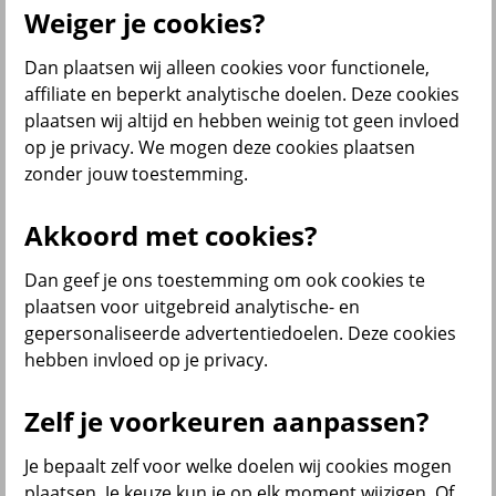
Weiger je cookies?
Dan plaatsen wij alleen cookies voor functionele,
Menu
affiliate en beperkt analytische doelen. Deze cookies
Klantenservice
Producten
Situaties
plaatsen wij altijd en hebben weinig tot geen invloed
op je privacy. We mogen deze cookies plaatsen
terug
zonder jouw toestemming.
Producten
Akkoord met cookies?
Verzekeringen
Dan geef je ons toestemming om ook cookies te
plaatsen voor uitgebreid analytische- en
gepersonaliseerde advertentiedoelen. Deze cookies
hebben invloed op je privacy.
Beleggen
Zelf je voorkeuren aanpassen?
Je bepaalt zelf voor welke doelen wij cookies mogen
Sparen
plaatsen. Je keuze kun je op elk moment wijzigen. Of