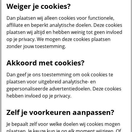
Weiger je cookies?
Dan plaatsen wij alleen cookies voor functionele,
Menu
affiliate en beperkt analytische doelen. Deze cookies
Klantenservice
Producten
Situaties
plaatsen wij altijd en hebben weinig tot geen invloed
op je privacy. We mogen deze cookies plaatsen
terug
zonder jouw toestemming.
Producten
Akkoord met cookies?
Verzekeringen
Dan geef je ons toestemming om ook cookies te
plaatsen voor uitgebreid analytische- en
gepersonaliseerde advertentiedoelen. Deze cookies
hebben invloed op je privacy.
Beleggen
Zelf je voorkeuren aanpassen?
Je bepaalt zelf voor welke doelen wij cookies mogen
Sparen
plaatsen. Je keuze kun je op elk moment wijzigen. Of