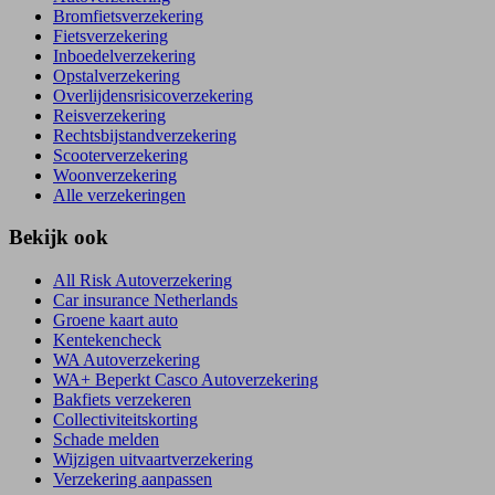
Bromfietsverzekering
Fietsverzekering
Inboedelverzekering
Opstalverzekering
Overlijdensrisicoverzekering
Reisverzekering
Rechtsbijstandverzekering
Scooterverzekering
Woonverzekering
Alle verzekeringen
Bekijk ook
All Risk Autoverzekering
Car insurance Netherlands
Groene kaart auto
Kentekencheck
WA Autoverzekering
WA+ Beperkt Casco Autoverzekering
Bakfiets verzekeren
Collectiviteitskorting
Schade melden
Wijzigen uitvaartverzekering
Verzekering aanpassen