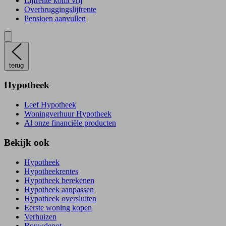
Lijfrente komt vrij
Overbruggingslijfrente
Pensioen aanvullen
terug
Hypotheek
Leef Hypotheek
Woningverhuur Hypotheek
Al onze financiële producten
Bekijk ook
Hypotheek
Hypotheekrentes
Hypotheek berekenen
Hypotheek aanpassen
Hypotheek oversluiten
Eerste woning kopen
Verhuizen
Bouwdepot