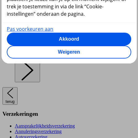
trek je toestemming in via de link “Cookie-
instellingen” onderaan de pagina.
Pensioen en lijfrente
Pas voorkeuren aan
Akkoord
Weigeren
Hypotheek
terug
Verzekeringen
Aansprakelijkheidsverzekering
Annuleringsverzekering
Autoverzekering