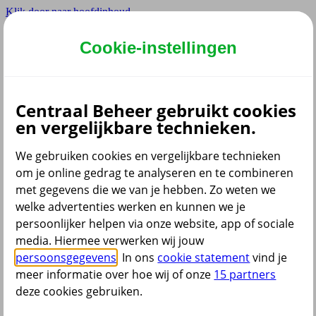
Klik door naar hoofdinhoud
Hoofdmenu navigatie
Cookie-instellingen
Privé
Zzp
Zakelijk
Centraal Beheer gebruikt cookies
Adviseur
en vergelijkbare technieken.
Partner
Instellingen
We gebruiken cookies en vergelijkbare technieken
om je online gedrag te analyseren en te combineren
met gegevens die we van je hebben. Zo weten we
welke advertenties werken en kunnen we je
Dyslexie lettertype
persoonlijker helpen via onze website, app of sociale
Aan
/
Uit
Cookies aanpassen
media. Hiermee verwerken wij jouw
CoBrowsing
persoonsgegevens
. In ons
cookie statement
vind je
Start
meer informatie over hoe wij of onze
15 partners
deze cookies gebruiken.