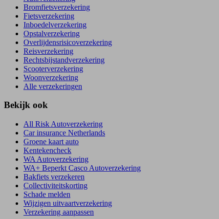
Bromfietsverzekering
Fietsverzekering
Inboedelverzekering
Opstalverzekering
Overlijdensrisicoverzekering
Reisverzekering
Rechtsbijstandverzekering
Scooterverzekering
Woonverzekering
Alle verzekeringen
Bekijk ook
All Risk Autoverzekering
Car insurance Netherlands
Groene kaart auto
Kentekencheck
WA Autoverzekering
WA+ Beperkt Casco Autoverzekering
Bakfiets verzekeren
Collectiviteitskorting
Schade melden
Wijzigen uitvaartverzekering
Verzekering aanpassen