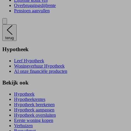
Lijfrente komt vrij
Overbruggingslijfrente
Pensioen aanvullen
terug
Hypotheek
Leef Hypotheek
Woningverhuur Hypotheek
Al onze financiële producten
Bekijk ook
Hypotheek
Hypotheekrentes
Hypotheek berekenen
Hypotheek aanpassen
Hypotheek oversluiten
Eerste woning kopen
Verhuizen
Bouwdepot