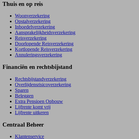
Thuis en op reis
Woonverzekering
Opstal­verzekering
Inboedel­verzekering
Aansprakelijkheids­verzekering
Reisverzekering
Doorlopende Reisverzekering
Kortlopende Reisverzekering
Annuleringsverzekering
Financiën en rechtsbijstand
Rechtsbijstand­verzekering
Overlijdensrisico­verzekering
Sparen
Beleggen
Extra Pensioen Opbouw
Lijfrente komt vrij
Lijfrente uitkeren
Centraal Beheer
Klantenservice