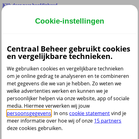
Klik door naar hoofdinhoud
Hoofdmenu navigatie
Cookie-instellingen
Privé
Zzp
Zakelijk
Centraal Beheer gebruikt cookies
Adviseur
en vergelijkbare technieken.
Partner
Instellingen
We gebruiken cookies en vergelijkbare technieken
om je online gedrag te analyseren en te combineren
met gegevens die we van je hebben. Zo weten we
welke advertenties werken en kunnen we je
Dyslexie lettertype
persoonlijker helpen via onze website, app of sociale
Aan
/
Uit
Cookies aanpassen
media. Hiermee verwerken wij jouw
CoBrowsing
persoonsgegevens
. In ons
cookie statement
vind je
Start
meer informatie over hoe wij of onze
15 partners
deze cookies gebruiken.