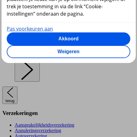
trek je toestemming in via de link “Cookie-
instellingen” onderaan de pagina.
Pensioen en lijfrente
Pas voorkeuren aan
Akkoord
Weigeren
Hypotheek
terug
Verzekeringen
Aansprakelijkheidsverzekering
Annuleringsverzekering
Autoverzekering