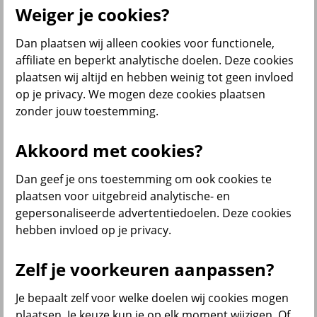
Weiger je cookies?
Dan plaatsen wij alleen cookies voor functionele,
Menu
affiliate en beperkt analytische doelen. Deze cookies
Klantenservice
Producten
Situaties
plaatsen wij altijd en hebben weinig tot geen invloed
op je privacy. We mogen deze cookies plaatsen
terug
zonder jouw toestemming.
Producten
Akkoord met cookies?
Verzekeringen
Dan geef je ons toestemming om ook cookies te
plaatsen voor uitgebreid analytische- en
gepersonaliseerde advertentiedoelen. Deze cookies
hebben invloed op je privacy.
Beleggen
Zelf je voorkeuren aanpassen?
Je bepaalt zelf voor welke doelen wij cookies mogen
Sparen
plaatsen. Je keuze kun je op elk moment wijzigen. Of