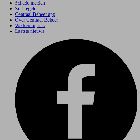
Schade melden
Zelf regelen
Centraal Beheer app
Over Centraal Beheer
Werken bij ons
Laatste nieuws