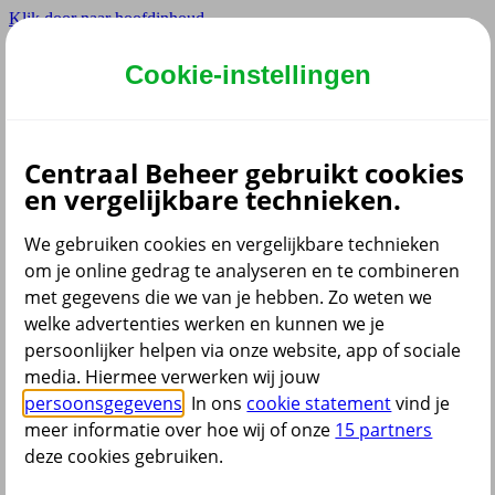
Klik door naar hoofdinhoud
Hoofdmenu navigatie
Cookie-instellingen
Privé
Zzp
Zakelijk
Centraal Beheer gebruikt cookies
Adviseur
en vergelijkbare technieken.
Partner
Instellingen
We gebruiken cookies en vergelijkbare technieken
om je online gedrag te analyseren en te combineren
met gegevens die we van je hebben. Zo weten we
welke advertenties werken en kunnen we je
Dyslexie lettertype
persoonlijker helpen via onze website, app of sociale
Aan
/
Uit
Cookies aanpassen
media. Hiermee verwerken wij jouw
CoBrowsing
persoonsgegevens
. In ons
cookie statement
vind je
Start
meer informatie over hoe wij of onze
15 partners
deze cookies gebruiken.