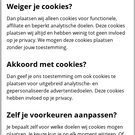
Weiger je cookies?
Dan plaatsen wij alleen cookies voor functionele,
Menu
affiliate en beperkt analytische doelen. Deze cookies
Klantenservice
Producten
Situaties
plaatsen wij altijd en hebben weinig tot geen invloed
op je privacy. We mogen deze cookies plaatsen
terug
zonder jouw toestemming.
Producten
Akkoord met cookies?
Verzekeringen
Dan geef je ons toestemming om ook cookies te
plaatsen voor uitgebreid analytische- en
gepersonaliseerde advertentiedoelen. Deze cookies
hebben invloed op je privacy.
Beleggen
Zelf je voorkeuren aanpassen?
Je bepaalt zelf voor welke doelen wij cookies mogen
Sparen
plaatsen. Je keuze kun je op elk moment wijzigen. Of