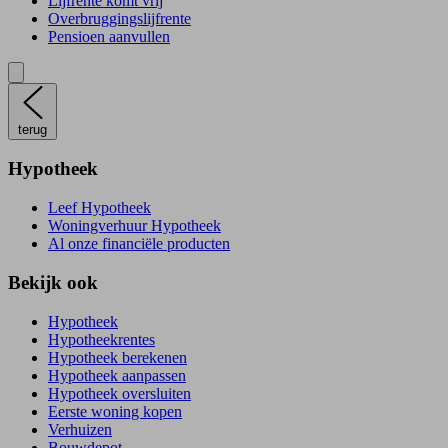
Lijfrente komt vrij
Overbruggingslijfrente
Pensioen aanvullen
terug
Hypotheek
Leef Hypotheek
Woningverhuur Hypotheek
Al onze financiële producten
Bekijk ook
Hypotheek
Hypotheekrentes
Hypotheek berekenen
Hypotheek aanpassen
Hypotheek oversluiten
Eerste woning kopen
Verhuizen
Bouwdepot