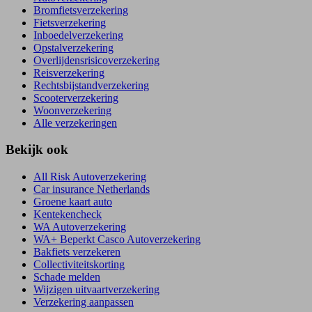
Bromfietsverzekering
Fietsverzekering
Inboedelverzekering
Opstalverzekering
Overlijdensrisicoverzekering
Reisverzekering
Rechtsbijstandverzekering
Scooterverzekering
Woonverzekering
Alle verzekeringen
Bekijk ook
All Risk Autoverzekering
Car insurance Netherlands
Groene kaart auto
Kentekencheck
WA Autoverzekering
WA+ Beperkt Casco Autoverzekering
Bakfiets verzekeren
Collectiviteitskorting
Schade melden
Wijzigen uitvaartverzekering
Verzekering aanpassen