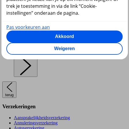
trek je toestemming in via de link “Cookie-
instellingen” onderaan de pagina.
Pensioen en lijfrente
Pas voorkeuren aan
Akkoord
Weigeren
Hypotheek
terug
Verzekeringen
Aansprakelijkheidsverzekering
Annuleringsverzekering
Autoverzekering