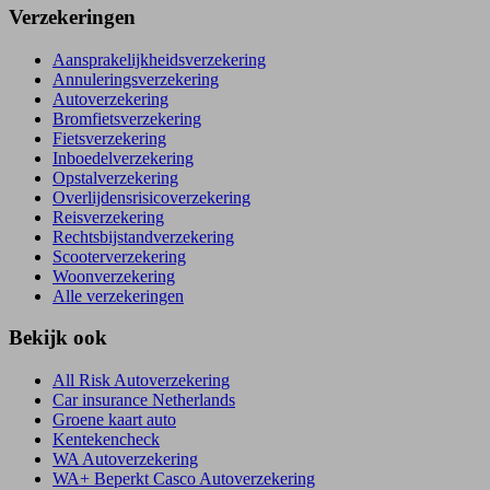
Verzekeringen
Aansprakelijkheidsverzekering
Annuleringsverzekering
Autoverzekering
Bromfietsverzekering
Fietsverzekering
Inboedelverzekering
Opstalverzekering
Overlijdensrisicoverzekering
Reisverzekering
Rechtsbijstandverzekering
Scooterverzekering
Woonverzekering
Alle verzekeringen
Bekijk ook
All Risk Autoverzekering
Car insurance Netherlands
Groene kaart auto
Kentekencheck
WA Autoverzekering
WA+ Beperkt Casco Autoverzekering