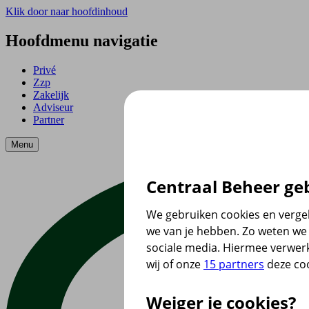
Klik door naar hoofdinhoud
Hoofdmenu navigatie
Privé
Zzp
Zakelijk
Adviseur
Partner
Menu
Centraal Beheer geb
We gebruiken cookies en vergel
we van je hebben. Zo weten we 
sociale media. Hiermee verwer
wij of onze
15 partners
deze coo
Weiger je cookies?