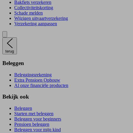
Bakfiets verzekeren
Collectiviteitskorting
Schade melden
Wijzigen uitvaartverzekering
Verzekering aanpassen
terug
Beleggen
Beleggingsrekening
Extra Pensioen Opbouw
Al onze financiële producten
Bekijk ook
Beleggen
Starten met beleggen
Beleggen voor beginners
Pensioen beleggen
Beleggen voor mijn kind