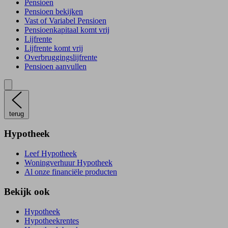
Pensioen
Pensioen bekijken
Vast of Variabel Pensioen
Pensioenkapitaal komt vrij
Lijfrente
Lijfrente komt vrij
Overbruggingslijfrente
Pensioen aanvullen
terug
Hypotheek
Leef Hypotheek
Woningverhuur Hypotheek
Al onze financiële producten
Bekijk ook
Hypotheek
Hypotheekrentes