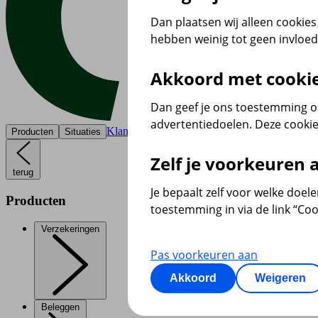
Dan plaatsen wij alleen cookies 
hebben weinig tot geen invloe
Akkoord met cooki
Dan geef je ons toestemming om
advertentiedoelen. Deze cookie
Klantenservice
Producten
Situaties
Zelf je voorkeuren
terug
Je bepaalt zelf voor welke doel
Producten
toestemming in via de link “Coo
Verzekeringen
Pas voorkeuren aan
Akkoord
Weigeren
Beleggen