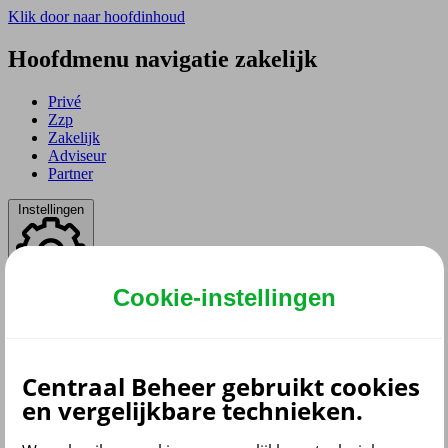
Klik door naar hoofdinhoud
Hoofdmenu navigatie zakelijk
Privé
Zzp
Zakelijk
Adviseur
Partner
Instellingen
Cookie-instellingen
Dyslexie lettertype
Aan
/
Uit
Cookies aanpassen
CoBrowsing
Start
Centraal Beheer gebruikt cookies
en vergelijkbare technieken.