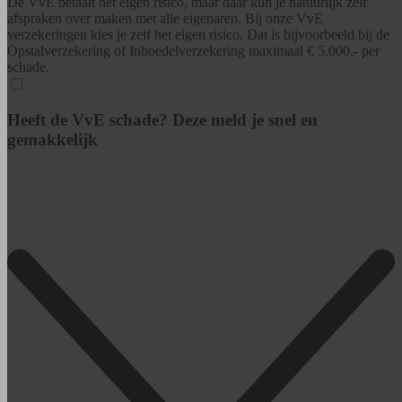
De VvE betaalt het eigen risico, maar daar kun je natuurlijk zelf
afspraken over maken met alle eigenaren. Bij onze VvE
verzekeringen kies je zelf het eigen risico. Dat is bijvoorbeeld bij de
Opstalverzekering of Inboedelverzekering maximaal € 5.000,- per
schade.
Heeft de VvE schade? Deze meld je snel en
gemakkelijk