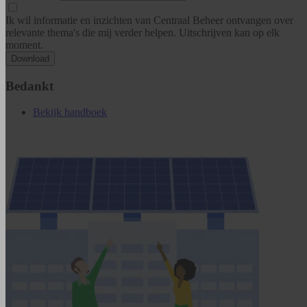
Ik wil informatie en inzichten van Centraal Beheer ontvangen over
relevante thema's die mij verder helpen. Uitschrijven kan op elk
moment.
Download
Bedankt
Bekijk handboek