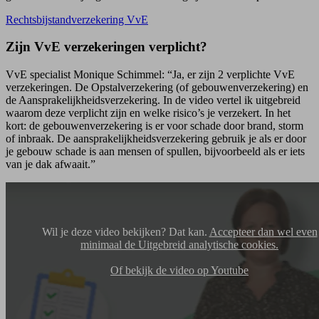
Rechtsbijstandverzekering VvE
Zijn VvE verzekeringen verplicht?
VvE specialist Monique Schimmel: “Ja, er zijn 2 verplichte VvE
verzekeringen. De Opstalverzekering (of gebouwenverzekering) en
de Aansprakelijkheids­verzekering. In de video vertel ik uitgebreid
waarom deze verplicht zijn en welke risico’s je verzekert. In het
kort: de gebouwenverzekering is er voor schade door brand, storm
of inbraak. De aansprakelijkheidsverzekering gebruik je als er door
je gebouw schade is aan mensen of spullen, bijvoorbeeld als er iets
van je dak afwaait.”
Wil je deze video bekijken? Dat kan.
Accepteer dan wel even
minimaal de Uitgebreid analytische cookies.
Of bekijk de video op Youtube