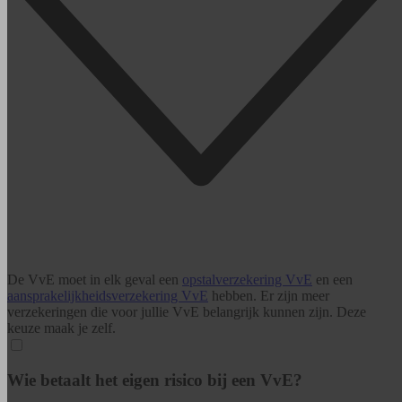
De VvE moet in elk geval een
opstalverzekering VvE
en een
aansprakelijkheids­verzekering VvE
hebben. Er zijn meer
verzekeringen die voor jullie VvE belangrijk kunnen zijn. Deze
keuze maak je zelf.
Wie betaalt het eigen risico bij een VvE?