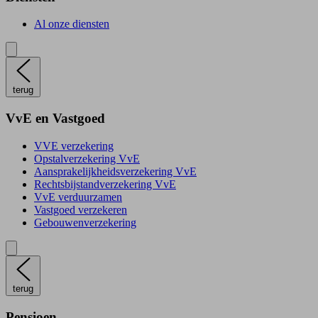
Al onze diensten
terug
VvE en Vastgoed
VVE verzekering
Opstalverzekering VvE
Aansprakelijkheidsverzekering VvE
Rechtsbijstandverzekering VvE
VvE verduurzamen
Vastgoed verzekeren
Gebouwenverzekering
terug
Pensioen