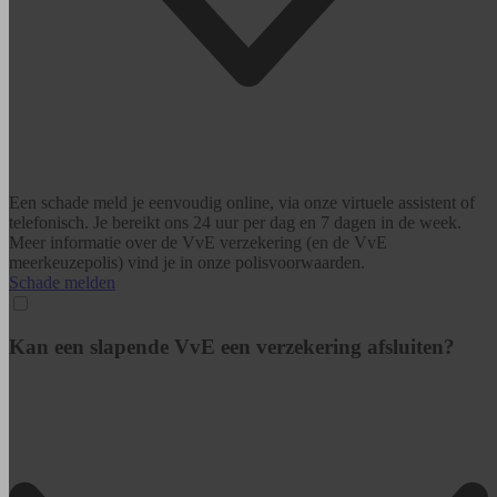
Een schade meld je eenvoudig online, via onze virtuele assistent of
telefonisch. Je bereikt ons 24 uur per dag en 7 dagen in de week.
Meer informatie over de VvE verzekering (en de VvE
meerkeuzepolis) vind je in onze polisvoorwaarden.
Schade melden
Kan een slapende VvE een verzekering afsluiten?