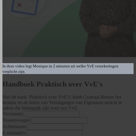
In deze video legt Monique in 2 minuten uit welke VvE verzekeringen
verplicht zijn.
Handboek Praktisch over VvE's
Met dit boek ‘Praktisch over VvE’s’ biedt Centraal Beheer het
bestuur en de leden van Verenigingen van Eigenaren inzicht in
zaken die belangrijk zijn voor een VvE.
Voornaam
Tussenvoegsel
Achternaam
E-mailadres