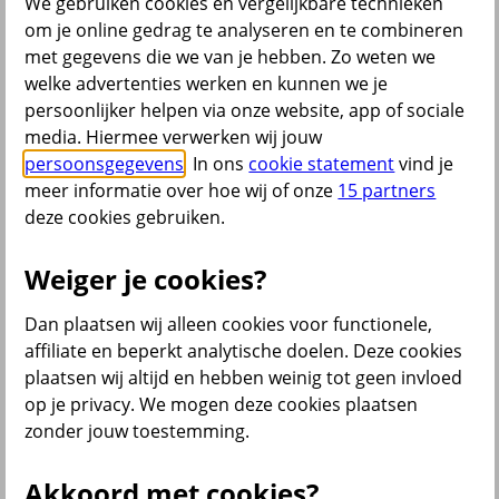
We gebruiken cookies en vergelijkbare technieken
om je online gedrag te analyseren en te combineren
met gegevens die we van je hebben. Zo weten we
Menu
welke advertenties werken en kunnen we je
Service & contact
Producten
Voor wie
persoonlijker helpen via onze website, app of sociale
media. Hiermee verwerken wij jouw
persoonsgegevens
. In ons
cookie statement
vind je
terug
meer informatie over hoe wij of onze
15 partners
Producten
deze cookies gebruiken.
Bedrijfsverzekeringen
Weiger je cookies?
Dan plaatsen wij alleen cookies voor functionele,
affiliate en beperkt analytische doelen. Deze cookies
plaatsen wij altijd en hebben weinig tot geen invloed
op je privacy. We mogen deze cookies plaatsen
Inkomensverzekeringen
zonder jouw toestemming.
Akkoord met cookies?