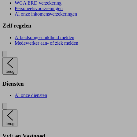
WGA ERD verzekering
Personeelsvoorzieningen
Al onze inkomensverzekeringen
Zelf regelen
Arbeidsongeschiktheid melden
Medewerker aan- of ziek melden
terug
Diensten
Al onze diensten
terug
VvE en Vastgoed