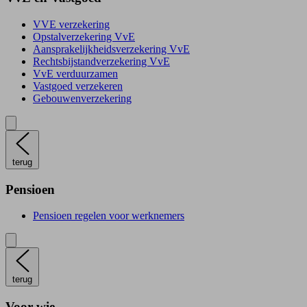
VVE verzekering
Opstalverzekering VvE
Aansprakelijkheidsverzekering VvE
Rechtsbijstandverzekering VvE
VvE verduurzamen
Vastgoed verzekeren
Gebouwenverzekering
terug
Pensioen
Pensioen regelen voor werknemers
terug
Voor wie