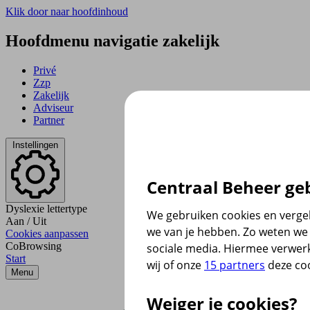
Klik door naar hoofdinhoud
Hoofdmenu navigatie zakelijk
Privé
Zzp
Zakelijk
Adviseur
Partner
Instellingen
Centraal Beheer geb
Dyslexie lettertype
We gebruiken cookies en vergel
Aan
/
Uit
we van je hebben. Zo weten we 
Cookies aanpassen
CoBrowsing
sociale media. Hiermee verwer
Start
wij of onze
15 partners
deze coo
Menu
Weiger je cookies?