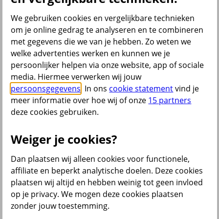
Bekijk ook
We gebruiken cookies en vergelijkbare technieken
om je online gedrag te analyseren en te combineren
All Risk Autoverzekering
met gegevens die we van je hebben. Zo weten we
Car insurance Netherlands
Groene kaart auto
welke advertenties werken en kunnen we je
Kentekencheck
persoonlijker helpen via onze website, app of sociale
WA Autoverzekering
media. Hiermee verwerken wij jouw
WA+ Beperkt Casco Autoverzekering
Bakfiets verzekeren
persoonsgegevens
. In ons
cookie statement
vind je
Collectiviteitskorting
meer informatie over hoe wij of onze
15 partners
Schade melden
deze cookies gebruiken.
Wijzigen uitvaartverzekering
Verzekering aanpassen
Weiger je cookies?
Dan plaatsen wij alleen cookies voor functionele,
terug
affiliate en beperkt analytische doelen. Deze cookies
plaatsen wij altijd en hebben weinig tot geen invloed
Beleggen
op je privacy. We mogen deze cookies plaatsen
zonder jouw toestemming.
Beleggingsrekening
Extra Pensioen Opbouw