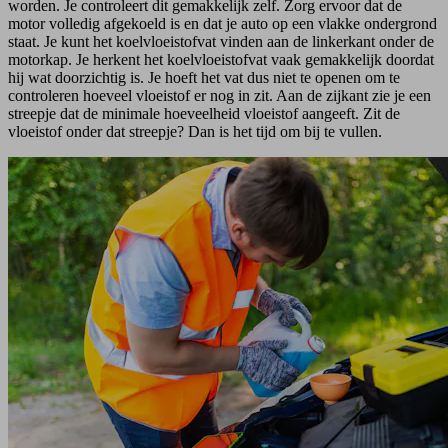
worden. Je controleert dit gemakkelijk zelf. Zorg ervoor dat de
motor volledig afgekoeld is en dat je auto op een vlakke ondergrond
staat. Je kunt het koelvloeistofvat vinden aan de linkerkant onder de
motorkap. Je herkent het koelvloeistofvat vaak gemakkelijk doordat
hij wat doorzichtig is. Je hoeft het vat dus niet te openen om te
controleren hoeveel vloeistof er nog in zit. Aan de zijkant zie je een
streepje dat de minimale hoeveelheid vloeistof aangeeft. Zit de
vloeistof onder dat streepje? Dan is het tijd om bij te vullen.