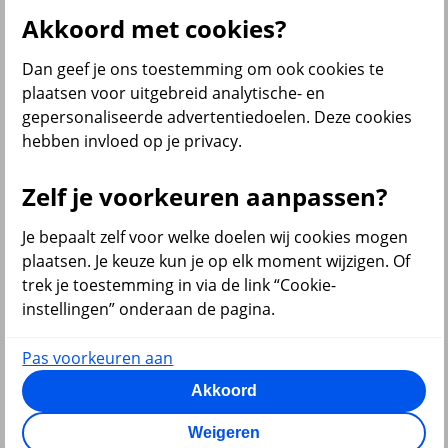
Al onze financiële producten
Akkoord met cookies?
Bekijk ook
Dan geef je ons toestemming om ook cookies te
Beleggen
plaatsen voor uitgebreid analytische- en
Starten met beleggen
gepersonaliseerde advertentiedoelen. Deze cookies
Beleggen voor beginners
hebben invloed op je privacy.
Pensioen beleggen
Beleggen voor mijn kind
Doelbeleggen
Zelf je voorkeuren aanpassen?
Periodiek beleggen
Rendement berekenen
Beleggen in beleggingsfondsen
Je bepaalt zelf voor welke doelen wij cookies mogen
Beleggingsfonds update
plaatsen. Je keuze kun je op elk moment wijzigen. Of
Verantwoord beleggen
trek je toestemming in via de link “Cookie-
Beleggen met onze app
Sparen of beleggen
instellingen” onderaan de pagina.
Pas voorkeuren aan
Akkoord
terug
Weigeren
Sparen