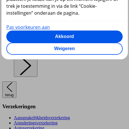
trek je toestemming in via de link “Cookie-
instellingen” onderaan de pagina.
Pensioen en lijfrente
Pas voorkeuren aan
Akkoord
Weigeren
Hypotheek
terug
Verzekeringen
Aansprakelijkheidsverzekering
Annuleringsverzekering
Autoverzekering