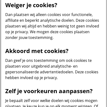
Weiger je cookies?
Dan plaatsen wij alleen cookies voor functionele,
Menu
affiliate en beperkt analytische doelen. Deze cookies
Klantenservice
Producten
Situaties
plaatsen wij altijd en hebben weinig tot geen invloed
op je privacy. We mogen deze cookies plaatsen
terug
zonder jouw toestemming.
Producten
Akkoord met cookies?
Verzekeringen
Dan geef je ons toestemming om ook cookies te
plaatsen voor uitgebreid analytische- en
gepersonaliseerde advertentiedoelen. Deze cookies
hebben invloed op je privacy.
Beleggen
Zelf je voorkeuren aanpassen?
Je bepaalt zelf voor welke doelen wij cookies mogen
Sparen
plaatsen. Je keuze kun je op elk moment wijzigen. Of