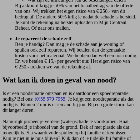
Bij akkoord krijg je 50% van het totaalbedrag van de offerte
van ons. Wij trekken het eigen risico van € 250,- van dit
bedrag af. De andere 50% krijg je nadat de schade is hersteld.
Je kunt de rekening na herstel uploaden in Mijn Centraal
Beheer. Of naar ons mailen.
Je repareert de schade zelf
Ben je handig? Dan mag je de schade aan je woning of
spullen ook zelf repareren. Wij betalen dan de gemaakte
kosten voor het materiaal. We hebben dan wel een nota nodig.
En we betalen € 15,- per gewerkt uur. Het eigen risico van
€ 250,- trekken we van de rekening af.
Wat kan ik doen in geval van nood?
Is er een noodsituatie ontstaan en is daardoor een spoedreparatie
nodig? Bel ons:
(0)55 579 7955
. Je krijgt een noodreparatie als dat
nodig is. Binnen 2 uur is er iemand bij jou. Bij een grote storm kan
dit langer duren.
Natuurlijk probeer je verdere (water)schade te voorkomen. Haal
bijvoorbeeld je inboedel van de grond. Dek af met plastic als dat
mogelijk is. Sla waardevolle spullen op bij familie of kennissen.
Kun je niet in je huis blijven? Kijk dan of je tijdelijk bij familie of