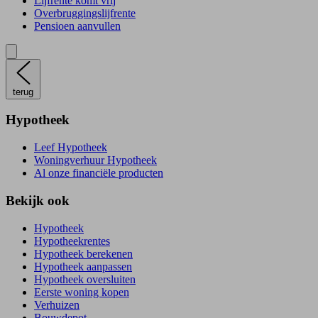
Lijfrente komt vrij
Overbruggingslijfrente
Pensioen aanvullen
terug
Hypotheek
Leef Hypotheek
Woningverhuur Hypotheek
Al onze financiële producten
Bekijk ook
Hypotheek
Hypotheekrentes
Hypotheek berekenen
Hypotheek aanpassen
Hypotheek oversluiten
Eerste woning kopen
Verhuizen
Bouwdepot