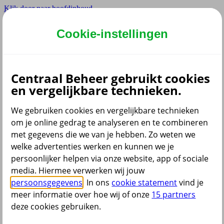
Klik door naar hoofdinhoud
Hoofdmenu navigatie
Cookie-instellingen
Privé
Zzp
Zakelijk
Centraal Beheer gebruikt cookies
Adviseur
en vergelijkbare technieken.
Partner
Instellingen
We gebruiken cookies en vergelijkbare technieken
om je online gedrag te analyseren en te combineren
met gegevens die we van je hebben. Zo weten we
welke advertenties werken en kunnen we je
Dyslexie lettertype
persoonlijker helpen via onze website, app of sociale
Aan
/
Uit
Cookies aanpassen
media. Hiermee verwerken wij jouw
CoBrowsing
persoonsgegevens
. In ons
cookie statement
vind je
Start
meer informatie over hoe wij of onze
15 partners
deze cookies gebruiken.