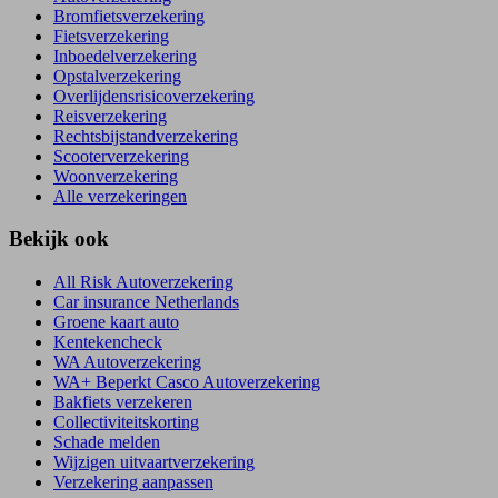
Bromfietsverzekering
Fietsverzekering
Inboedelverzekering
Opstalverzekering
Overlijdensrisicoverzekering
Reisverzekering
Rechtsbijstandverzekering
Scooterverzekering
Woonverzekering
Alle verzekeringen
Bekijk ook
All Risk Autoverzekering
Car insurance Netherlands
Groene kaart auto
Kentekencheck
WA Autoverzekering
WA+ Beperkt Casco Autoverzekering
Bakfiets verzekeren
Collectiviteitskorting
Schade melden
Wijzigen uitvaartverzekering
Verzekering aanpassen