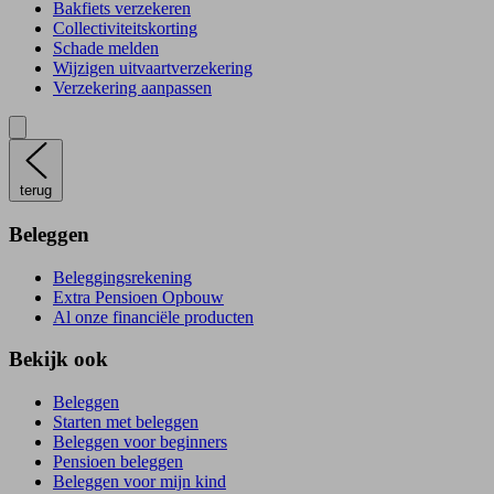
Bakfiets verzekeren
Collectiviteitskorting
Schade melden
Wijzigen uitvaartverzekering
Verzekering aanpassen
terug
Beleggen
Beleggingsrekening
Extra Pensioen Opbouw
Al onze financiële producten
Bekijk ook
Beleggen
Starten met beleggen
Beleggen voor beginners
Pensioen beleggen
Beleggen voor mijn kind