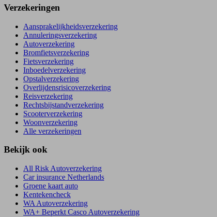
Verzekeringen
Aansprakelijkheidsverzekering
Annuleringsverzekering
Autoverzekering
Bromfietsverzekering
Fietsverzekering
Inboedelverzekering
Opstalverzekering
Overlijdensrisicoverzekering
Reisverzekering
Rechtsbijstandverzekering
Scooterverzekering
Woonverzekering
Alle verzekeringen
Bekijk ook
All Risk Autoverzekering
Car insurance Netherlands
Groene kaart auto
Kentekencheck
WA Autoverzekering
WA+ Beperkt Casco Autoverzekering