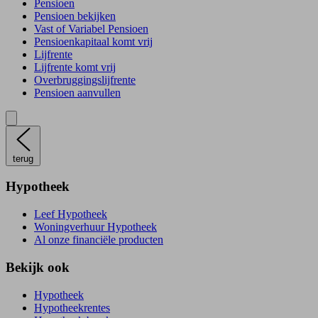
Pensioen
Pensioen bekijken
Vast of Variabel Pensioen
Pensioenkapitaal komt vrij
Lijfrente
Lijfrente komt vrij
Overbruggingslijfrente
Pensioen aanvullen
terug
Hypotheek
Leef Hypotheek
Woningverhuur Hypotheek
Al onze financiële producten
Bekijk ook
Hypotheek
Hypotheekrentes