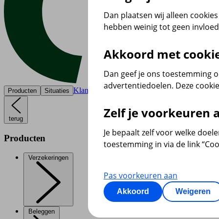
Dan plaatsen wij alleen cookies 
hebben weinig tot geen invloe
Akkoord met cooki
Dan geef je ons toestemming om
advertentiedoelen. Deze cookie
Klantenservice
Producten
Situaties
Zelf je voorkeuren
terug
Je bepaalt zelf voor welke doel
Producten
toestemming in via de link “Coo
Verzekeringen
Pas voorkeuren aan
Akkoord
Weigeren
Beleggen