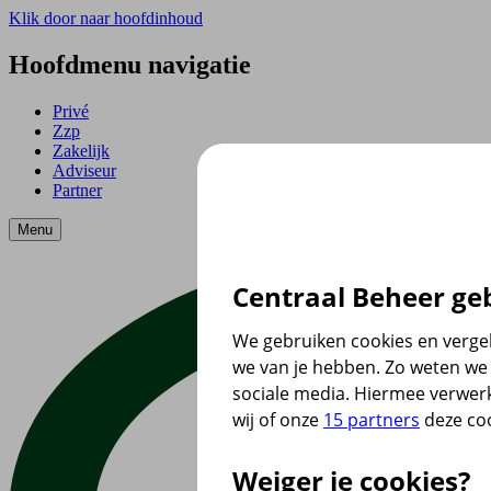
Klik door naar hoofdinhoud
Hoofdmenu navigatie
Privé
Zzp
Zakelijk
Adviseur
Partner
Menu
Centraal Beheer geb
We gebruiken cookies en vergel
we van je hebben. Zo weten we 
sociale media. Hiermee verwer
wij of onze
15 partners
deze coo
Weiger je cookies?