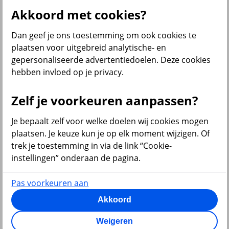
Al onze financiële producten
Akkoord met cookies?
Bekijk ook
Dan geef je ons toestemming om ook cookies te
Beleggen
plaatsen voor uitgebreid analytische- en
Starten met beleggen
gepersonaliseerde advertentiedoelen. Deze cookies
Beleggen voor beginners
hebben invloed op je privacy.
Pensioen beleggen
Beleggen voor mijn kind
Doelbeleggen
Zelf je voorkeuren aanpassen?
Periodiek beleggen
Rendement berekenen
Beleggen in beleggingsfondsen
Je bepaalt zelf voor welke doelen wij cookies mogen
Beleggingsfonds update
plaatsen. Je keuze kun je op elk moment wijzigen. Of
Verantwoord beleggen
trek je toestemming in via de link “Cookie-
Beleggen met onze app
Sparen of beleggen
instellingen” onderaan de pagina.
Pas voorkeuren aan
Akkoord
terug
Weigeren
Sparen