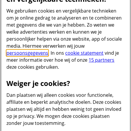
Bekijk ook
We gebruiken cookies en vergelijkbare technieken
om je online gedrag te analyseren en te combineren
All Risk Autoverzekering
met gegevens die we van je hebben. Zo weten we
Car insurance Netherlands
Groene kaart auto
welke advertenties werken en kunnen we je
Kentekencheck
persoonlijker helpen via onze website, app of sociale
WA Autoverzekering
media. Hiermee verwerken wij jouw
WA+ Beperkt Casco Autoverzekering
Bakfiets verzekeren
persoonsgegevens
. In ons
cookie statement
vind je
Collectiviteitskorting
meer informatie over hoe wij of onze
15 partners
Schade melden
deze cookies gebruiken.
Wijzigen uitvaartverzekering
Verzekering aanpassen
Weiger je cookies?
Dan plaatsen wij alleen cookies voor functionele,
terug
affiliate en beperkt analytische doelen. Deze cookies
plaatsen wij altijd en hebben weinig tot geen invloed
Beleggen
op je privacy. We mogen deze cookies plaatsen
zonder jouw toestemming.
Beleggingsrekening
Extra Pensioen Opbouw